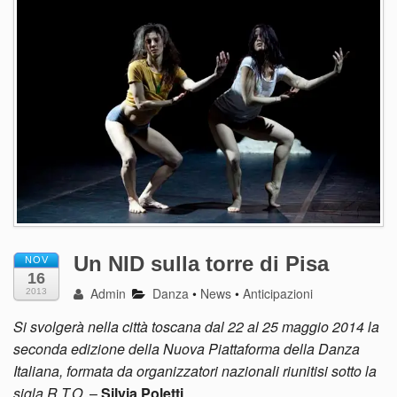
Un NID sulla torre di Pisa
NOV
16
Admin
Danza
•
News
•
Anticipazioni
2013
Si svolgerà nella città toscana dal 22 al 25 maggio 2014 la
seconda edizione della Nuova Piattaforma della Danza
Italiana, formata da organizzatori nazionali riunitisi sotto la
sigla R.T.O.
–
Silvia Poletti