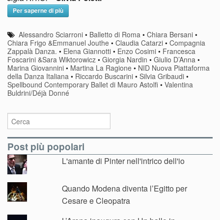
Per saperne di più
Alessandro Sciarroni
•
Balletto di Roma
•
Chiara Bersani
•
Chiara Frigo &Emmanuel Jouthe
•
Claudia Catarzi
•
Compagnia
Zappalà Danza.
•
Elena Giannotti
•
Enzo Cosimi
•
Francesca
Foscarini &Sara Wiktorowicz
•
Giorgia Nardin
•
Giulio D’Anna
•
Marina Giovannini
•
Martina La Ragione
•
NID Nuova Piattaforma
della Danza Italiana
•
Riccardo Buscarini
•
Silvia Gribaudi
•
Spellbound Contemporary Ballet di Mauro Astolfi
•
Valentina
Buldrini/Déjà Donné
Post più popolari
L'amante di Pinter nell'intrico dell'io
Quando Modena diventa l’Egitto per
Cesare e Cleopatra