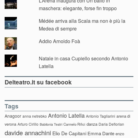
L’Arena inaugura con Un ballo in
maschera: elegante, forse fin troppo
Médée arriva alla Scala ma non è più la
Medea di sempre
Addio Arnoldo Foà
Natale in casa Cupiello secondo Antonio
Latella
Delteatro.it su facebook
Tags
Antonio Latella
Anagoor
anna netrebko
Antonio Tagliarini
arena di
danza
verona
Arturo Cirillo
Daria Deflorian
Carmelo Rifici
Babilonia Teatri
davide annachini
Elio De Capitani
Emma Dante
enzo