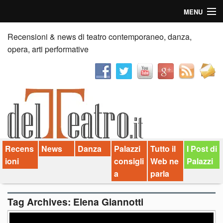
MENU
Home
Recensioni & news di teatro contemporaneo, danza,
opera, arti performative
Recensioni
Anticipazioni
News
Palazzi consiglia
Recens
News
Danza
Palazzi
Tutto il
I Post di
Video
ioni
consigli
Web ne
Palazzi
Chi siamo
a
parla
Contatti
Tag Archives:
Elena Giannotti
dT in English