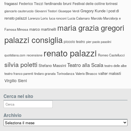
fragassi
ferdinando bruni
Federico Tiezzi
Festival delle colline torinesi
Gregory Kunde
i post di
giancarlo cauteruccio
Giovanni Testori
Giuseppe Verdi
renato palazzi
Lorenzo Loris
luca ronconi
Lucia Calamaro
Marcido Marcidorjs e
maria grazia gregori
marco martinelli
Famosa Mimosa
palazzi consiglia
piccolo teatro
pier paolo pasolini
renato palazzi
recensione
Romeo Castellucci
quotidiana.com
silvia poletti
Teatro alla Scala
Stefano Massini
teatro delle albe
valter malosti
teatro franco parenti
tindaro granata
Torinodanza
Valerio Binasco
Virgilio Sieni
Cerca nel sito
Archivio
Archivio