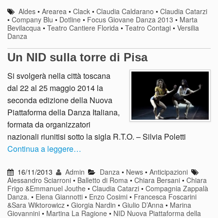
Aldes
•
Arearea
•
Clack
•
Claudia Caldarano
•
Claudia Catarzi
•
Company Blu
•
Dotline
•
Focus Giovane Danza 2013
•
Marta
Bevilacqua
•
Teatro Cantiere Florida
•
Teatro Contagi
•
Versilia
Danza
Un NID sulla torre di Pisa
Si svolgerà nella città toscana
dal 22 al 25 maggio 2014 la
seconda edizione della Nuova
Piattaforma della Danza Italiana,
formata da organizzatori
nazionali riunitisi sotto la sigla R.T.O. – Silvia Poletti
Continua a leggere…
16/11/2013
Admin
Danza
•
News
•
Anticipazioni
Alessandro Sciarroni
•
Balletto di Roma
•
Chiara Bersani
•
Chiara
Frigo &Emmanuel Jouthe
•
Claudia Catarzi
•
Compagnia Zappalà
Danza.
•
Elena Giannotti
•
Enzo Cosimi
•
Francesca Foscarini
&Sara Wiktorowicz
•
Giorgia Nardin
•
Giulio D’Anna
•
Marina
Giovannini
•
Martina La Ragione
•
NID Nuova Piattaforma della