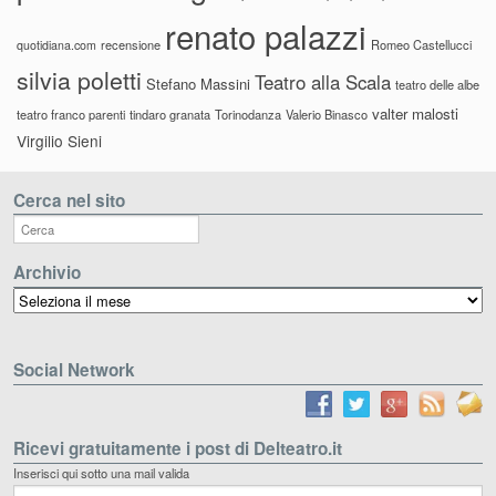
renato palazzi
recensione
Romeo Castellucci
quotidiana.com
silvia poletti
Teatro alla Scala
Stefano Massini
teatro delle albe
valter malosti
teatro franco parenti
tindaro granata
Torinodanza
Valerio Binasco
Virgilio Sieni
Cerca nel sito
Archivio
Archivio
Social Network
Ricevi gratuitamente i post di Delteatro.it
Inserisci qui sotto una mail valida