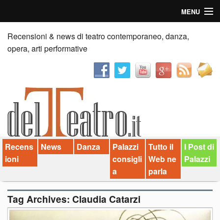
MENU
Home
Recensioni & news di teatro contemporaneo, danza,
opera, arti performative
Recensioni
Anticipazioni
News
Palazzi consiglia
Recens
News
Danza
Palazzi
Tutto il
I Post di
Video
ioni
consigli
Web ne
Palazzi
Chi siamo
a
parla
Contatti
Tag Archives:
Claudia Catarzi
dT in English