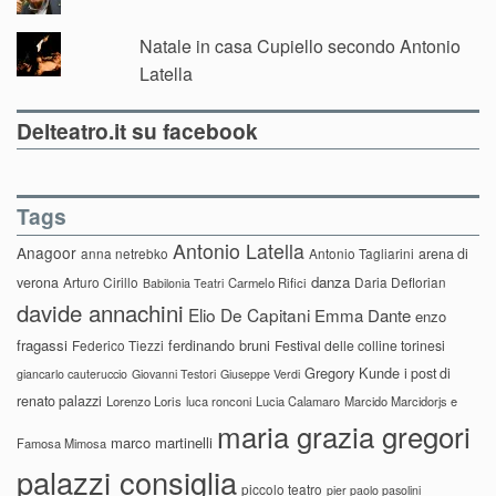
Natale in casa Cupiello secondo Antonio
Latella
Delteatro.it su facebook
Tags
Antonio Latella
Anagoor
anna netrebko
Antonio Tagliarini
arena di
danza
verona
Arturo Cirillo
Daria Deflorian
Carmelo Rifici
Babilonia Teatri
davide annachini
Elio De Capitani
Emma Dante
enzo
fragassi
ferdinando bruni
Federico Tiezzi
Festival delle colline torinesi
Gregory Kunde
i post di
giancarlo cauteruccio
Giovanni Testori
Giuseppe Verdi
renato palazzi
Lorenzo Loris
luca ronconi
Lucia Calamaro
Marcido Marcidorjs e
maria grazia gregori
marco martinelli
Famosa Mimosa
palazzi consiglia
piccolo teatro
pier paolo pasolini