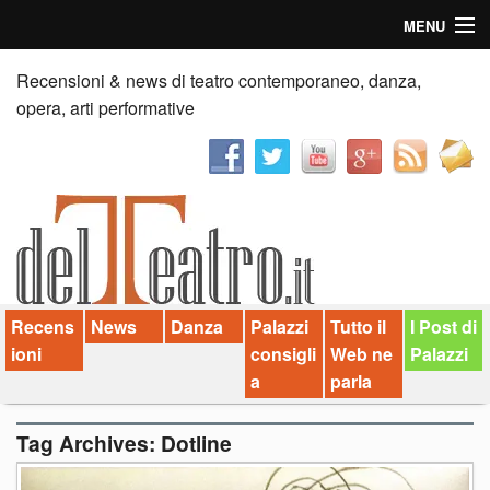
MENU
Home
Recensioni & news di teatro contemporaneo, danza,
opera, arti performative
Recensioni
Anticipazioni
News
Palazzi consiglia
Recens
News
Danza
Palazzi
Tutto il
I Post di
Video
ioni
consigli
Web ne
Palazzi
Chi siamo
a
parla
Contatti
Tag Archives:
Dotline
dT in English