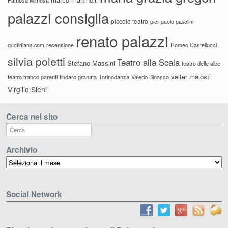
palazzi consiglia
piccolo teatro
pier paolo pasolini
renato palazzi
recensione
Romeo Castellucci
quotidiana.com
silvia poletti
Teatro alla Scala
Stefano Massini
teatro delle albe
valter malosti
teatro franco parenti
tindaro granata
Torinodanza
Valerio Binasco
Virgilio Sieni
Cerca nel sito
Archivio
Archivio
Social Network