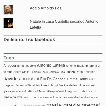
Addio Arnoldo Foà
Natale in casa Cupiello secondo Antonio
Latella
Delteatro.it su facebook
Tags
Antonio Latella
Anagoor
anna netrebko
Antonio Tagliarini
arena di
danza
verona
Arturo Cirillo
Daria Deflorian
Carmelo Rifici
Babilonia Teatri
davide annachini
Elio De Capitani
Emma Dante
enzo
fragassi
ferdinando bruni
Federico Tiezzi
Festival delle colline torinesi
Gregory Kunde
i post di
giancarlo cauteruccio
Giovanni Testori
Giuseppe Verdi
renato palazzi
Lorenzo Loris
luca ronconi
Lucia Calamaro
Marcido Marcidorjs e
maria grazia gregori
marco martinelli
Famosa Mimosa