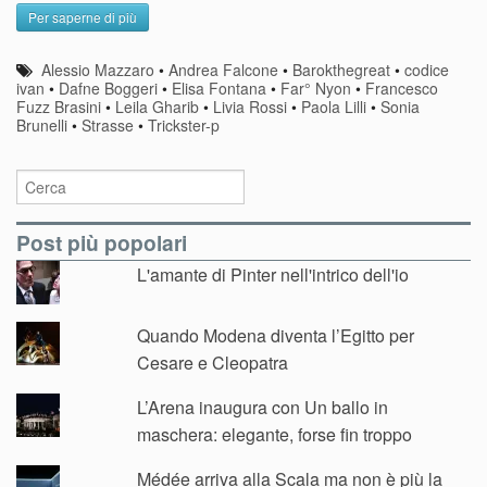
Per saperne di più
Alessio Mazzaro
•
Andrea Falcone
•
Barokthegreat
•
codice
ivan
•
Dafne Boggeri
•
Elisa Fontana
•
Far° Nyon
•
Francesco
Fuzz Brasini
•
Leila Gharib
•
Livia Rossi
•
Paola Lilli
•
Sonia
Brunelli
•
Strasse
•
Trickster-p
Post più popolari
L'amante di Pinter nell'intrico dell'io
Quando Modena diventa l’Egitto per
Cesare e Cleopatra
L’Arena inaugura con Un ballo in
maschera: elegante, forse fin troppo
Médée arriva alla Scala ma non è più la