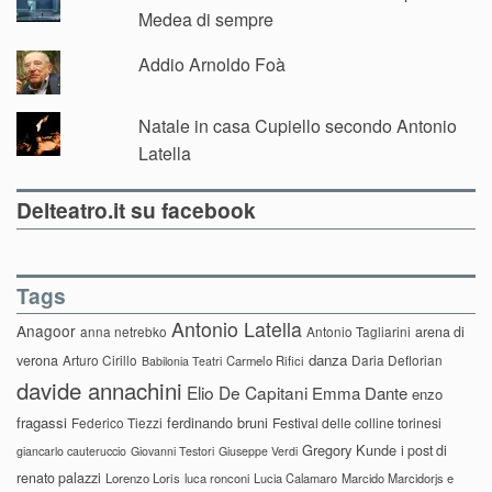
Medea di sempre
Addio Arnoldo Foà
Natale in casa Cupiello secondo Antonio
Latella
Delteatro.it su facebook
Tags
Antonio Latella
Anagoor
anna netrebko
Antonio Tagliarini
arena di
danza
verona
Arturo Cirillo
Daria Deflorian
Carmelo Rifici
Babilonia Teatri
davide annachini
Elio De Capitani
Emma Dante
enzo
fragassi
ferdinando bruni
Federico Tiezzi
Festival delle colline torinesi
Gregory Kunde
i post di
giancarlo cauteruccio
Giovanni Testori
Giuseppe Verdi
renato palazzi
Lorenzo Loris
luca ronconi
Lucia Calamaro
Marcido Marcidorjs e