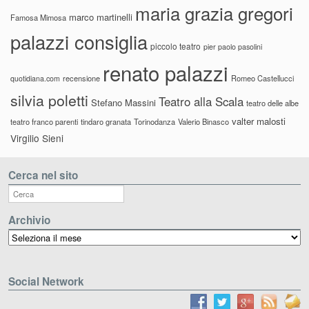
maria grazia gregori
marco martinelli
Famosa Mimosa
palazzi consiglia
piccolo teatro
pier paolo pasolini
renato palazzi
recensione
Romeo Castellucci
quotidiana.com
silvia poletti
Teatro alla Scala
Stefano Massini
teatro delle albe
valter malosti
teatro franco parenti
tindaro granata
Torinodanza
Valerio Binasco
Virgilio Sieni
Cerca nel sito
Archivio
Archivio
Social Network