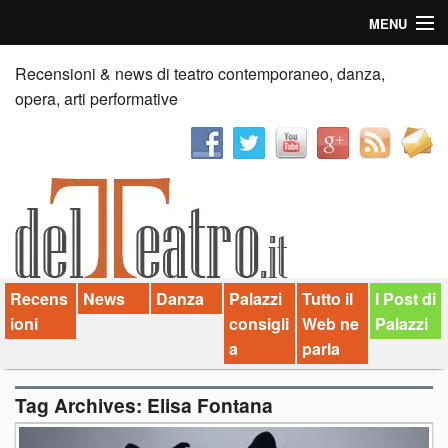
MENU
Home
Recensioni & news di teatro contemporaneo, danza,
opera, arti performative
Recensioni
Anticipazioni
News
Palazzi consiglia
Recens
News
Danza
Palazzi
Tutto il
I Post di
Video
ioni
consigli
Web ne
Palazzi
Chi siamo
a
parla
Contatti
Tag Archives:
Elisa Fontana
dT in English