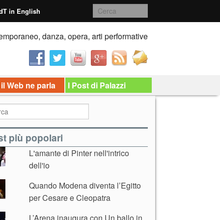
dT in English
emporaneo, danza, opera, arti performative
 il Web ne parla
I Post di Palazzi
t più popolari
L'amante di Pinter nell'intrico
dell'io
Quando Modena diventa l’Egitto
per Cesare e Cleopatra
L’Arena inaugura con Un ballo in