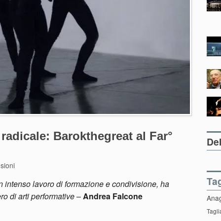
radicale: Barokthegreat al Far°
Del
sioni
Ta
 un intenso lavoro di formazione e condivisione, ha
ro di arti performative
–
Andrea Falcone
Ana
Tagli