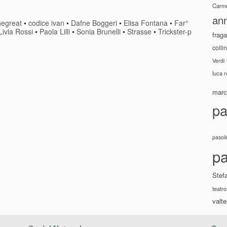
Carme
ann
hegreat
•
codice ivan
•
Dafne Boggeri
•
Elisa Fontana
•
Far°
Livia Rossi
•
Paola Lilli
•
Sonia Brunelli
•
Strasse
•
Trickster-p
fraga
colli
Verdi
luca 
marco
pa
pasoli
pa
Stef
teatro
valte