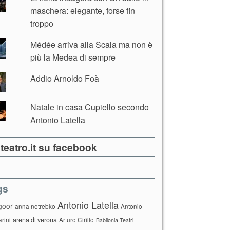
maschera: elegante, forse fin
troppo
Médée arriva alla Scala ma non è
più la Medea di sempre
Addio Arnoldo Foà
Natale in casa Cupiello secondo
Antonio Latella
teatro.it su facebook
gs
Antonio Latella
goor
anna netrebko
Antonio
arini
arena di verona
Arturo Cirillo
Babilonia Teatri