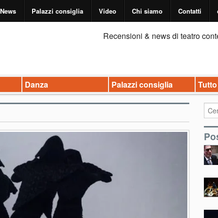
News
Palazzi consiglia
Video
Chi siamo
Contatti
Recensioni & news di teatro cont
Danza
Palazzi consiglia
Tutto
Pos