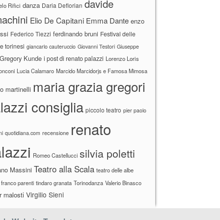
davide
danza
Daria Deflorian
lo Rifici
achini
Elio De Capitani
Emma Dante
enzo
ssi
ferdinando bruni
Federico Tiezzi
Festival delle
ne torinesi
giancarlo cauteruccio
Giovanni Testori
Giuseppe
Gregory Kunde
i post di renato palazzi
Lorenzo Loris
ronconi
Lucia Calamaro
Marcido Marcidorjs e Famosa Mimosa
maria grazia gregori
 martinelli
lazzi consiglia
piccolo teatro
pier paolo
renato
recensione
ni
quotidiana.com
lazzi
silvia poletti
Romeo Castellucci
Teatro alla Scala
ano Massini
teatro delle albe
 franco parenti
tindaro granata
Torinodanza
Valerio Binasco
Virgilio Sieni
r malosti