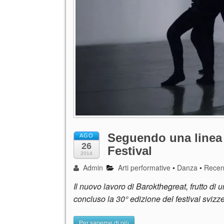
Seguendo una linea 
AGO
26
Festival
2014
Admin
Arti performative
•
Danza
•
Recen
Il nuovo lavoro di Barokthegreat, frutto di
concluso la 30° edizione del festival svizze
Per saperne di più