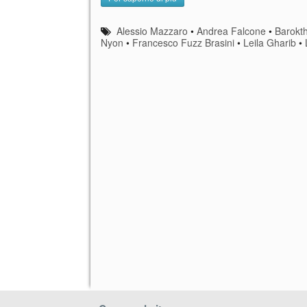
Alessio Mazzaro
•
Andrea Falcone
•
Barokt
Nyon
•
Francesco Fuzz Brasini
•
Leila Gharib
•