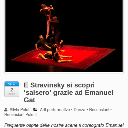
E Stravinsky si scoprì
AGO
2
‘salsero’ grazie ad Emanuel
2016
Gat
Silvia Poletti
Arti performative
•
Danza
•
Recensioni
•
Recensioni Poletti
Frequente ospite delle nostre scene il coreografo Emanuel