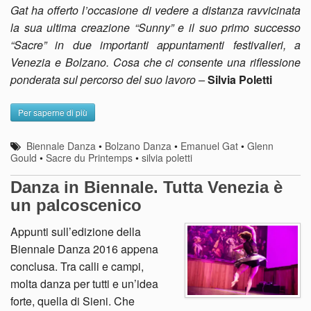
Gat ha offerto l’occasione di vedere a distanza ravvicinata
la sua ultima creazione “Sunny” e il suo primo successo
“Sacre” in due importanti appuntamenti festivalieri, a
Venezia e Bolzano. Cosa che ci consente una riflessione
ponderata sul percorso del suo lavoro –
Silvia Poletti
Per saperne di più
Biennale Danza
•
Bolzano Danza
•
Emanuel Gat
•
Glenn
Gould
•
Sacre du Printemps
•
silvia poletti
Danza in Biennale. Tutta Venezia è
un palcoscenico
Appunti sull’edizione della
Biennale Danza 2016 appena
conclusa. Tra calli e campi,
molta danza per tutti e un’idea
forte, quella di Sieni. Che