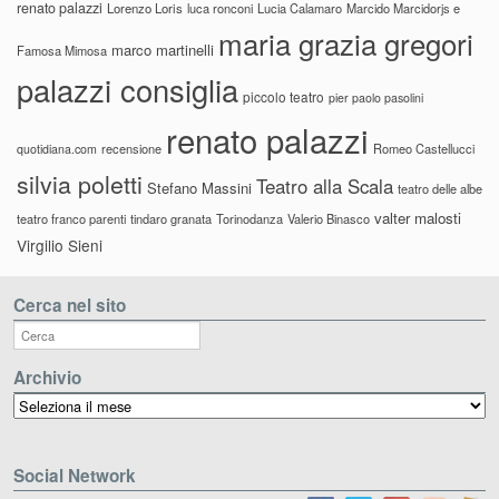
renato palazzi
Lorenzo Loris
luca ronconi
Lucia Calamaro
Marcido Marcidorjs e
maria grazia gregori
marco martinelli
Famosa Mimosa
palazzi consiglia
piccolo teatro
pier paolo pasolini
renato palazzi
recensione
Romeo Castellucci
quotidiana.com
silvia poletti
Teatro alla Scala
Stefano Massini
teatro delle albe
valter malosti
teatro franco parenti
tindaro granata
Torinodanza
Valerio Binasco
Virgilio Sieni
Cerca nel sito
Archivio
Archivio
Social Network