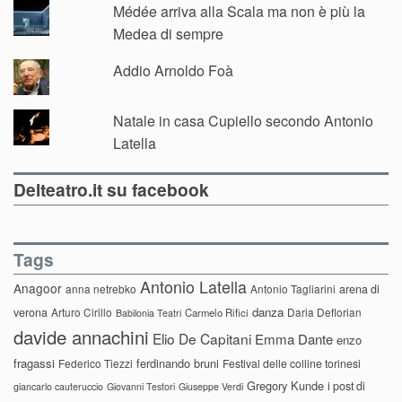
Médée arriva alla Scala ma non è più la
Medea di sempre
Addio Arnoldo Foà
Natale in casa Cupiello secondo Antonio
Latella
Delteatro.it su facebook
Tags
Antonio Latella
Anagoor
anna netrebko
Antonio Tagliarini
arena di
danza
verona
Arturo Cirillo
Daria Deflorian
Carmelo Rifici
Babilonia Teatri
davide annachini
Elio De Capitani
Emma Dante
enzo
fragassi
ferdinando bruni
Federico Tiezzi
Festival delle colline torinesi
Gregory Kunde
i post di
giancarlo cauteruccio
Giovanni Testori
Giuseppe Verdi