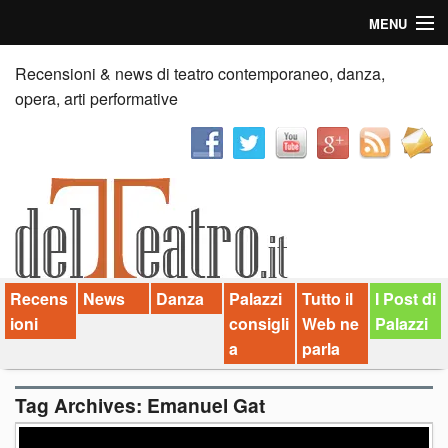
MENU
Home
Recensioni & news di teatro contemporaneo, danza,
opera, arti performative
Recensioni
Anticipazioni
News
Palazzi consiglia
Recens
News
Danza
Palazzi
Tutto il
I Post di
Video
ioni
consigli
Web ne
Palazzi
Chi siamo
a
parla
Contatti
Tag Archives:
Emanuel Gat
dT in English