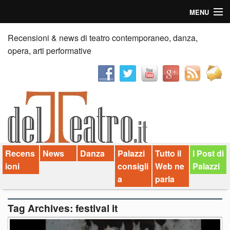
MENU
Home
Recensioni & news di teatro contemporaneo, danza,
opera, arti performative
Recensioni
Anticipazioni
News
Palazzi consiglia
Recens
News
Danza
Palazzi
Tutto il
I Post di
Video
ioni
consigli
Web ne
Palazzi
Chi siamo
a
parla
Contatti
Tag Archives:
festival it
dT in English