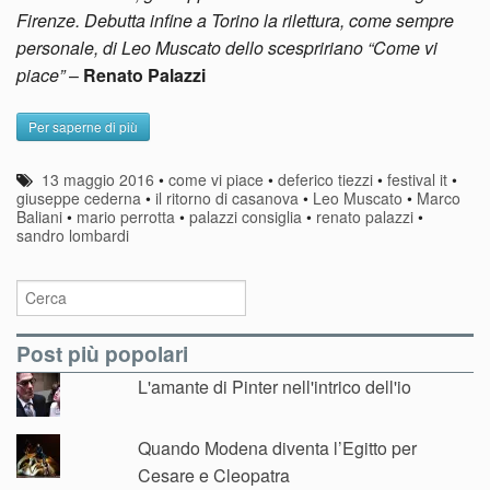
Firenze. Debutta infine a Torino la rilettura, come sempre
personale, di Leo Muscato dello scespririano “Come vi
piace”
–
Renato Palazzi
Per saperne di più
13 maggio 2016
•
come vi piace
•
deferico tiezzi
•
festival it
•
giuseppe cederna
•
il ritorno di casanova
•
Leo Muscato
•
Marco
Baliani
•
mario perrotta
•
palazzi consiglia
•
renato palazzi
•
sandro lombardi
Post più popolari
L'amante di Pinter nell'intrico dell'io
Quando Modena diventa l’Egitto per
Cesare e Cleopatra