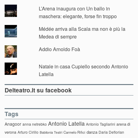
L’Arena inaugura con Un ballo in
maschera: elegante, forse fin troppo
Médée arriva alla Scala ma non è più la
Medea di sempre
Addio Arnoldo Foà
Natale in casa Cupiello secondo Antonio
Latella
Delteatro.it su facebook
Tags
Antonio Latella
Anagoor
anna netrebko
Antonio Tagliarini
arena di
danza
verona
Arturo Cirillo
Daria Deflorian
Carmelo Rifici
Babilonia Teatri