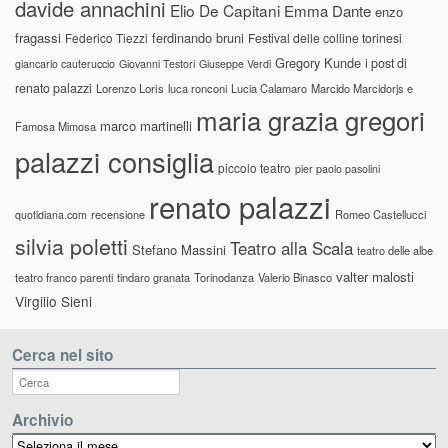
davide annachini
Elio De Capitani
Emma Dante
enzo
fragassi
ferdinando bruni
Federico Tiezzi
Festival delle colline torinesi
Gregory Kunde
i post di
giancarlo cauteruccio
Giovanni Testori
Giuseppe Verdi
renato palazzi
Lorenzo Loris
luca ronconi
Lucia Calamaro
Marcido Marcidorjs e
maria grazia gregori
marco martinelli
Famosa Mimosa
palazzi consiglia
piccolo teatro
pier paolo pasolini
renato palazzi
recensione
Romeo Castellucci
quotidiana.com
silvia poletti
Teatro alla Scala
Stefano Massini
teatro delle albe
valter malosti
teatro franco parenti
tindaro granata
Torinodanza
Valerio Binasco
Virgilio Sieni
Cerca nel sito
Archivio
Archivio