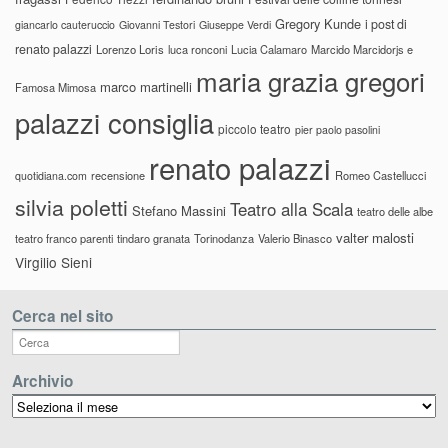
Gregory Kunde
i post di
giancarlo cauteruccio
Giovanni Testori
Giuseppe Verdi
renato palazzi
Lorenzo Loris
luca ronconi
Lucia Calamaro
Marcido Marcidorjs e
maria grazia gregori
marco martinelli
Famosa Mimosa
palazzi consiglia
piccolo teatro
pier paolo pasolini
renato palazzi
recensione
Romeo Castellucci
quotidiana.com
silvia poletti
Teatro alla Scala
Stefano Massini
teatro delle albe
valter malosti
teatro franco parenti
tindaro granata
Torinodanza
Valerio Binasco
Virgilio Sieni
Cerca nel sito
Archivio
Archivio