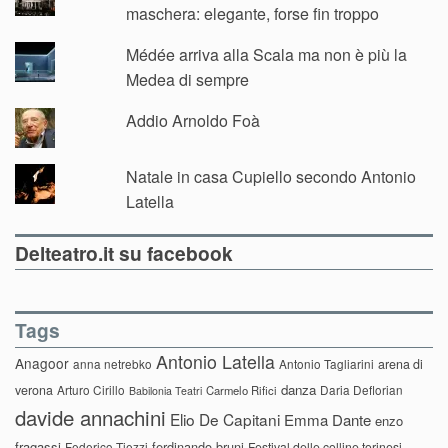
maschera: elegante, forse fin troppo
Médée arriva alla Scala ma non è più la
Medea di sempre
Addio Arnoldo Foà
Natale in casa Cupiello secondo Antonio
Latella
Delteatro.it su facebook
Tags
Antonio Latella
Anagoor
anna netrebko
Antonio Tagliarini
arena di
danza
verona
Arturo Cirillo
Daria Deflorian
Carmelo Rifici
Babilonia Teatri
davide annachini
Elio De Capitani
Emma Dante
enzo
fragassi
ferdinando bruni
Federico Tiezzi
Festival delle colline torinesi