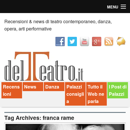
MENU
Home
Recensioni & news di teatro contemporaneo, danza,
opera, arti performative
Recensioni
Anticipazioni
News
Palazzi consiglia
Recens
News
Danza
Palazzi
Tutto il
I Post di
Video
ioni
consigli
Web ne
Palazzi
Chi siamo
a
parla
Contatti
Tag Archives:
franca rame
dT in English