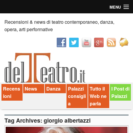
MENU
Home
Recensioni & news di teatro contemporaneo, danza,
opera, arti performative
Recensioni
Anticipazioni
News
Palazzi consiglia
Recens
News
Danza
Palazzi
Tutto il
I Post di
Video
ioni
consigli
Web ne
Palazzi
Chi siamo
a
parla
Contatti
Tag Archives:
giorgio albertazzi
dT in English