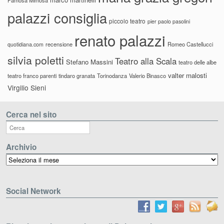
palazzi consiglia
piccolo teatro
pier paolo pasolini
renato palazzi
recensione
Romeo Castellucci
quotidiana.com
silvia poletti
Teatro alla Scala
Stefano Massini
teatro delle albe
valter malosti
teatro franco parenti
tindaro granata
Torinodanza
Valerio Binasco
Virgilio Sieni
Cerca nel sito
Archivio
Archivio
Social Network