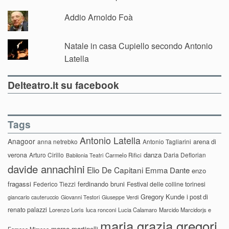
Addio Arnoldo Foà
Natale in casa Cupiello secondo Antonio
Latella
Delteatro.it su facebook
Tags
Antonio Latella
Anagoor
anna netrebko
Antonio Tagliarini
arena di
danza
verona
Arturo Cirillo
Daria Deflorian
Carmelo Rifici
Babilonia Teatri
davide annachini
Elio De Capitani
Emma Dante
enzo
fragassi
ferdinando bruni
Federico Tiezzi
Festival delle colline torinesi
Gregory Kunde
i post di
giancarlo cauteruccio
Giovanni Testori
Giuseppe Verdi
renato palazzi
Lorenzo Loris
luca ronconi
Lucia Calamaro
Marcido Marcidorjs e
maria grazia gregori
marco martinelli
Famosa Mimosa