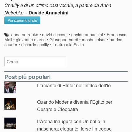
Chailly e di un ottimo cast vocale, a partire da Anna
Netrebko –
Davide Annachini
Per saperne di più
anna netrebko
•
david cecconi
•
davide annachini
•
Francesco
Meli
•
giovanna d'arco
•
Giuseppe Verdi
•
moshe leiser
•
patrice
caurier
•
riccardo chailly
•
Teatro alla Scala
Post più popolari
L'amante di Pinter nell'intrico dell'io
Quando Modena diventa l’Egitto per
Cesare e Cleopatra
L’Arena inaugura con Un ballo in
maschera: elegante, forse fin troppo