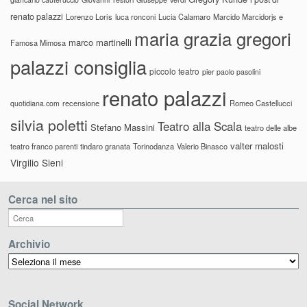
renato palazzi
Lorenzo Loris
luca ronconi
Lucia Calamaro
Marcido Marcidorjs e
maria grazia gregori
marco martinelli
Famosa Mimosa
palazzi consiglia
piccolo teatro
pier paolo pasolini
renato palazzi
recensione
Romeo Castellucci
quotidiana.com
silvia poletti
Teatro alla Scala
Stefano Massini
teatro delle albe
valter malosti
teatro franco parenti
tindaro granata
Torinodanza
Valerio Binasco
Virgilio Sieni
Cerca nel sito
Archivio
Archivio
Social Network