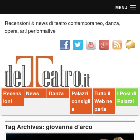
MENU
Home
Recensioni & news di teatro contemporaneo, danza,
opera, arti performative
Recensioni
Anticipazioni
News
Palazzi consiglia
Recens
News
Danza
Palazzi
Tutto il
I Post di
Video
ioni
consigli
Web ne
Palazzi
Chi siamo
a
parla
Contatti
Tag Archives:
giovanna d’arco
dT in English