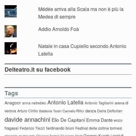
Médée arriva alla Scala ma non è più la
Medea di sempre
Addio Arnoldo Foà
Natale in casa Cupiello secondo Antonio
Latella
Delteatro.it su facebook
Tags
Antonio Latella
Anagoor
anna netrebko
Antonio Tagliarini
arena di
danza
verona
Arturo Cirillo
Daria Deflorian
Carmelo Rifici
Babilonia Teatri
davide annachini
Elio De Capitani
Emma Dante
enzo
fragassi
ferdinando bruni
Federico Tiezzi
Festival delle colline torinesi
Gregory Kunde
i post di
giancarlo cauteruccio
Giovanni Testori
Giuseppe Verdi