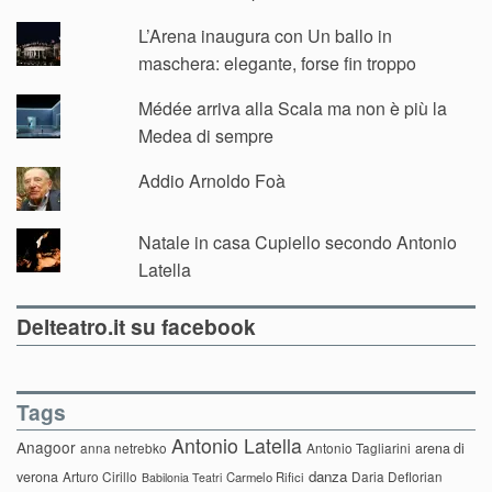
L’Arena inaugura con Un ballo in
maschera: elegante, forse fin troppo
Médée arriva alla Scala ma non è più la
Medea di sempre
Addio Arnoldo Foà
Natale in casa Cupiello secondo Antonio
Latella
Delteatro.it su facebook
Tags
Antonio Latella
Anagoor
anna netrebko
Antonio Tagliarini
arena di
danza
verona
Arturo Cirillo
Daria Deflorian
Carmelo Rifici
Babilonia Teatri