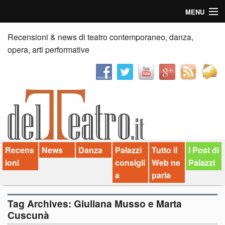
MENU
Home
Recensioni & news di teatro contemporaneo, danza,
opera, arti performative
Recensioni
Anticipazioni
News
Palazzi consiglia
Recens
News
Danza
Palazzi
Tutto il
I Post di
Video
ioni
consigli
Web ne
Palazzi
Chi siamo
a
parla
Contatti
Tag Archives:
Giuliana Musso e Marta
Cuscunà
dT in English