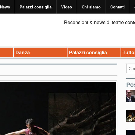
News
Palazzi consiglia
Video
Chi siamo
Contatti
Recensioni & news di teatro cont
Danza
Palazzi consiglia
Tutto
Pos