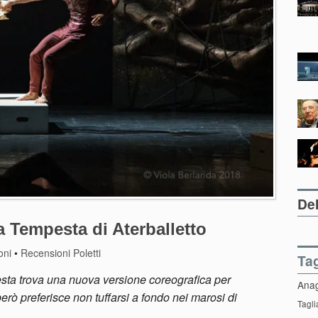
Del
la Tempesta di Aterballetto
oni
•
Recensioni Poletti
Ta
ta trova una nuova versione coreografica per
Ana
rò preferisce non tuffarsi a fondo nei marosi di
Tagli