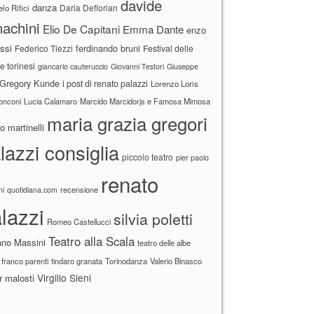
davide
danza
Daria Deflorian
lo Rifici
achini
Elio De Capitani
Emma Dante
enzo
ssi
ferdinando bruni
Federico Tiezzi
Festival delle
ne torinesi
giancarlo cauteruccio
Giovanni Testori
Giuseppe
Gregory Kunde
i post di renato palazzi
Lorenzo Loris
ronconi
Lucia Calamaro
Marcido Marcidorjs e Famosa Mimosa
maria grazia gregori
 martinelli
lazzi consiglia
piccolo teatro
pier paolo
renato
recensione
ni
quotidiana.com
lazzi
silvia poletti
Romeo Castellucci
Teatro alla Scala
ano Massini
teatro delle albe
 franco parenti
tindaro granata
Torinodanza
Valerio Binasco
Virgilio Sieni
r malosti