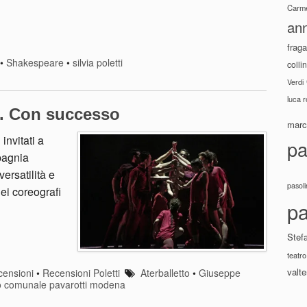
Carme
ann
fraga
•
Shakespeare
•
silvia poletti
colli
Verdi
luca 
no. Con successo
marco
invitati a
pa
pagnia
ersatilità e
pasoli
ei coreografi
pa
Stef
teatro
valte
ensioni
•
Recensioni Poletti
Aterballetto
•
Giuseppe
o comunale pavarotti modena