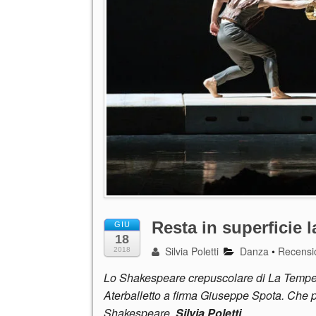
Resta in superficie 
GIU
18
Silvia Poletti
Danza
•
Recensi
2018
Lo Shakespeare crepuscolare di La Tempes
Aterballetto a firma Giuseppe Spota. Che pe
Shakespeare.
Silvia Poletti