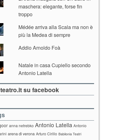
maschera: elegante, forse fin
troppo
Médée arriva alla Scala ma non è
più la Medea di sempre
Addio Arnoldo Foà
Natale in casa Cupiello secondo
Antonio Latella
teatro.it su facebook
gs
Antonio Latella
goor
anna netrebko
Antonio
arini
arena di verona
Arturo Cirillo
Babilonia Teatri