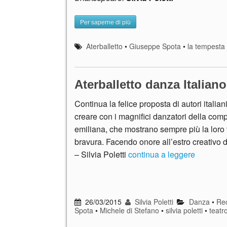
Per saperne di più
Aterballetto
•
Giuseppe Spota
•
la tempesta
Aterballetto danza Italia
Continua la felice proposta di autori italiani 
creare con i magnifici danzatori della com
emiliana, che mostrano sempre più la loro v
bravura. Facendo onore all’estro creativo d
– Silvia Poletti
continua a leggere
26/03/2015
Silvia Poletti
Danza
•
Rec
Spota
•
Michele di Stefano
•
silvia poletti
•
teatr