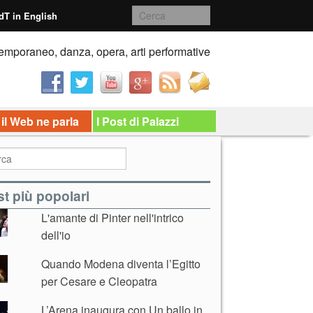
dT in English
emporaneo, danza, opera, arti performative
 il Web ne parla
I Post di Palazzi
t più popolari
L'amante di Pinter nell'intrico
dell'io
Quando Modena diventa l’Egitto
per Cesare e Cleopatra
L’Arena inaugura con Un ballo in