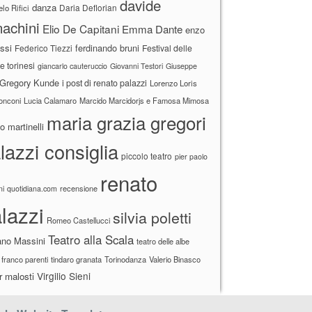
davide
danza
Daria Deflorian
lo Rifici
achini
Elio De Capitani
Emma Dante
enzo
ssi
ferdinando bruni
Federico Tiezzi
Festival delle
ne torinesi
giancarlo cauteruccio
Giovanni Testori
Giuseppe
Gregory Kunde
i post di renato palazzi
Lorenzo Loris
ronconi
Lucia Calamaro
Marcido Marcidorjs e Famosa Mimosa
maria grazia gregori
 martinelli
lazzi consiglia
piccolo teatro
pier paolo
renato
recensione
ni
quotidiana.com
lazzi
silvia poletti
Romeo Castellucci
Teatro alla Scala
ano Massini
teatro delle albe
 franco parenti
tindaro granata
Torinodanza
Valerio Binasco
Virgilio Sieni
r malosti