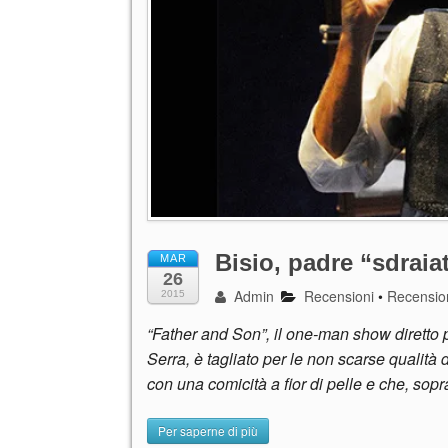
Bisio, padre “sdrai
MAR
26
Admin
Recensioni
•
Recensio
2015
“Father and Son”, il one-man show diretto 
Serra, è tagliato per le non scarse qualità 
con una comicità a fior di pelle e che, sop
Per saperne di più