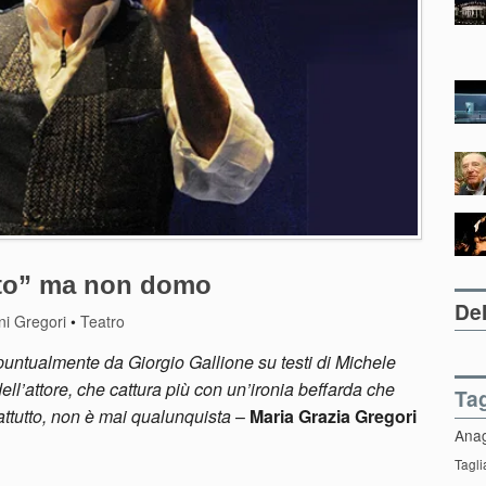
ato” ma non domo
Del
ni Gregori
•
Teatro
puntualmente da Giorgio Gallione su testi di Michele
dell’attore, che cattura più con un’ironia beffarda che
Ta
rattutto, non è mai qualunquista
–
Maria Grazia Gregori
Ana
Tagli