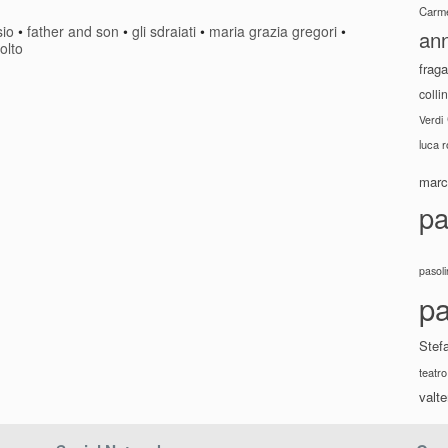
Carme
sio
•
father and son
•
gli sdraiati
•
maria grazia gregori
•
ann
olto
fraga
colli
Verdi
luca 
marco
pa
pasoli
pa
Stef
teatro
valte