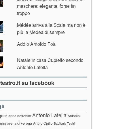
maschera: elegante, forse fin
troppo
Médée arriva alla Scala ma non è
più la Medea di sempre
Addio Arnoldo Foà
Natale in casa Cupiello secondo
Antonio Latella
teatro.it su facebook
gs
Antonio Latella
goor
anna netrebko
Antonio
arini
arena di verona
Arturo Cirillo
Babilonia Teatri