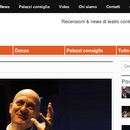
News
Palazzi consiglia
Video
Chi siamo
Contatti
Recensioni & news di teatro cont
Danza
Palazzi consiglia
Tutto
Pos