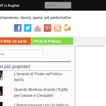
dT in English
emporaneo, danza, opera, arti performative
 il Web ne parla
I Post di Palazzi
t più popolari
L'amante di Pinter nell'intrico
dell'io
Quando Modena diventa l’Egitto
per Cesare e Cleopatra
L’Arena inaugura con Un ballo in