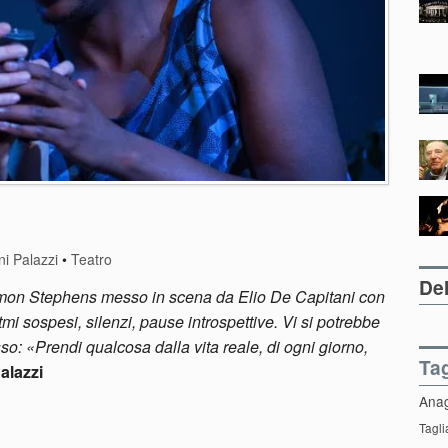
i Palazzi
•
Teatro
Del
Simon Stephens messo in scena da Elio De Capitani con
tmi sospesi, silenzi, pause introspettive. Vi si potrebbe
sso:
«Prendi qualcosa dalla vita reale, di ogni giorno,
Ta
alazzi
Ana
Tagli