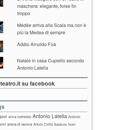
maschera: elegante, forse fin
troppo
Médée arriva alla Scala ma non è
più la Medea di sempre
Addio Arnoldo Foà
Natale in casa Cupiello secondo
Antonio Latella
teatro.it su facebook
gs
Antonio Latella
goor
anna netrebko
Antonio
arini
arena di verona
Arturo Cirillo
Babilonia Teatri