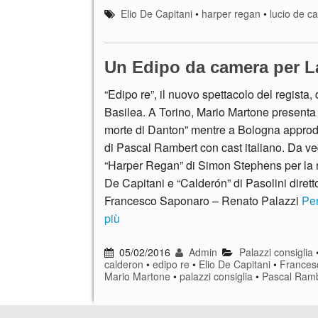
Elio De Capitani
•
harper regan
•
lucio de ca
Un Edipo da camera per La
“Edipo re”, il nuovo spettacolo del regista,
Basilea. A Torino, Mario Martone presenta 
morte di Danton” mentre a Bologna approd
di Pascal Rambert con cast italiano. Da v
“Harper Regan” di Simon Stephens per la r
De Capitani e “Calderón” di Pasolini dirett
Francesco Saponaro – Renato Palazzi
Per
più
05/02/2016
Admin
Palazzi consiglia
calderon
•
edipo re
•
Elio De Capitani
•
Frances
Mario Martone
•
palazzi consiglia
•
Pascal Ram