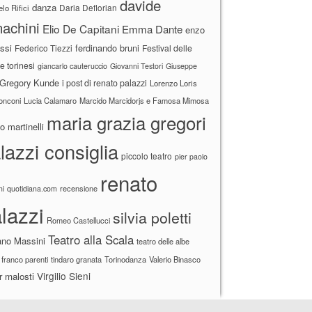
davide
danza
Daria Deflorian
lo Rifici
achini
Elio De Capitani
Emma Dante
enzo
ssi
ferdinando bruni
Federico Tiezzi
Festival delle
ne torinesi
giancarlo cauteruccio
Giovanni Testori
Giuseppe
Gregory Kunde
i post di renato palazzi
Lorenzo Loris
ronconi
Lucia Calamaro
Marcido Marcidorjs e Famosa Mimosa
maria grazia gregori
 martinelli
lazzi consiglia
piccolo teatro
pier paolo
renato
recensione
ni
quotidiana.com
lazzi
silvia poletti
Romeo Castellucci
Teatro alla Scala
ano Massini
teatro delle albe
 franco parenti
tindaro granata
Torinodanza
Valerio Binasco
Virgilio Sieni
r malosti