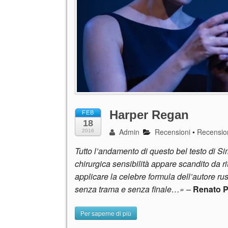
Harper Regan
FEB
18
Admin
Recensioni
•
Recension
2016
Tutto l’andamento di questo bel testo di 
chirurgica sensibilità appare scandito da ri
applicare la celebre formula dell’autore ru
senza trama e senza finale…»
–
Renato P
Per saperne di più