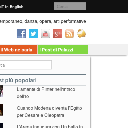
dT in English
emporaneo, danza, opera, arti performative
 il Web ne parla
I Post di Palazzi
t più popolari
L'amante di Pinter nell'intrico
dell'io
Quando Modena diventa l’Egitto
per Cesare e Cleopatra
L’Arena inaugura con Un ballo in