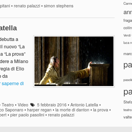
Carme
pitani
•
renato palazzi
•
simon stephens
ann
fraga
tella
colli
Verdi
 debutta a
luca 
il nuovo “La
a “La prova”
marco
edere a Milano
pa
egia di Elio
o da
pasoli
 saperne di
pa
Stef
•
Teatro
•
Video
5 febbraio 2016
•
Antonio Latella
•
co Saponaro
•
harper regan
•
la morte di danton
•
la prova
•
teatro
bert
•
pier paolo pasolini
•
renato palazzi
valte