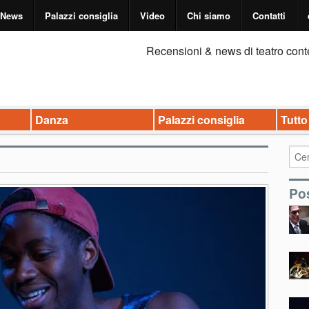
News
Palazzi consiglia
Video
Chi siamo
Contatti
Recensioni & news di teatro cont
Danza
Palazzi consiglia
Tutto
Pos