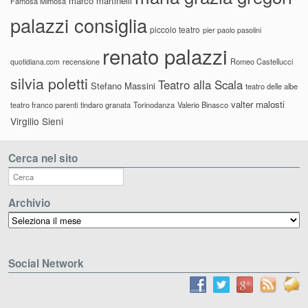
marco martinelli
Famosa Mimosa
palazzi consiglia
piccolo teatro
pier paolo pasolini
renato palazzi
recensione
Romeo Castellucci
quotidiana.com
silvia poletti
Teatro alla Scala
Stefano Massini
teatro delle albe
valter malosti
teatro franco parenti
tindaro granata
Torinodanza
Valerio Binasco
Virgilio Sieni
Cerca nel sito
Archivio
Archivio
Social Network