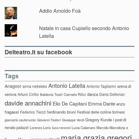
Addio Arnoldo Foà
Natale in casa Cupiello secondo Antonio
Latella
Delteatro.it su facebook
Tags
Antonio Latella
Anagoor
anna netrebko
Antonio Tagliarini
arena di
danza
verona
Arturo Cirillo
Daria Deflorian
Carmelo Rifici
Babilonia Teatri
davide annachini
Elio De Capitani
Emma Dante
enzo
fragassi
ferdinando bruni
Federico Tiezzi
Festival delle colline torinesi
Gregory Kunde
i post di
giancarlo cauteruccio
Giovanni Testori
Giuseppe Verdi
renato palazzi
Lorenzo Loris
luca ronconi
Lucia Calamaro
Marcido Marcidorjs e
maria grazia gregori