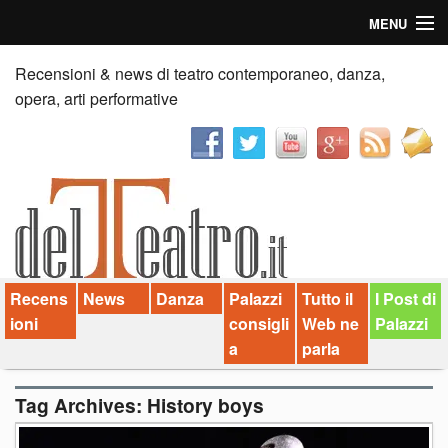
MENU
Home
Recensioni & news di teatro contemporaneo, danza,
opera, arti performative
Recensioni
Anticipazioni
News
Palazzi consiglia
Recens
News
Danza
Palazzi
Tutto il
I Post di
Video
ioni
consigli
Web ne
Palazzi
Chi siamo
a
parla
Contatti
Tag Archives:
History boys
dT in English