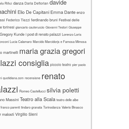
davide
danza
Daria Deflorian
lo Rifici
achini
Elio De Capitani
Emma Dante
enzo
ssi
ferdinando bruni
Federico Tiezzi
Festival delle
ne torinesi
giancarlo cauteruccio
Giovanni Testori
Giuseppe
Gregory Kunde
i post di renato palazzi
Lorenzo Loris
ronconi
Lucia Calamaro
Marcido Marcidorjs e Famosa Mimosa
maria grazia gregori
 martinelli
lazzi consiglia
piccolo teatro
pier paolo
renato
recensione
ni
quotidiana.com
lazzi
silvia poletti
Romeo Castellucci
Teatro alla Scala
ano Massini
teatro delle albe
 franco parenti
tindaro granata
Torinodanza
Valerio Binasco
Virgilio Sieni
r malosti