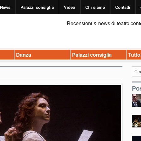
News
Palazzi consiglia
Video
Chi siamo
Contatti
Recensioni & news di teatro cont
Danza
Palazzi consiglia
Tutto
e
Pos