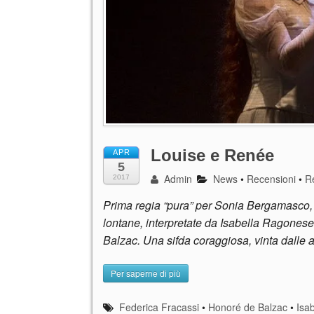
Louise e Renée
APR
5
Admin
News
•
Recensioni
•
R
2017
Prima regia “pura” per Sonia Bergamasco, 
lontane, interpretate da Isabella Ragonese
Balzac. Una sifda coraggiosa, vinta dalle at
Per saperne di più
Federica Fracassi
•
Honoré de Balzac
•
Isa