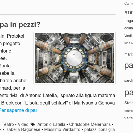
Carme
ann
fraga
pa in pezzi?
colli
ni Protokoll
Verdi
n progetto
luca 
Unione
marco
née.
pa
Sonia
sabella
ombardo anche
pasoli
nhard, per la
pa
nte “Ma” di Antonio Latella, ispirato alla figura materna
na Brook con “L’isola degli schiavi” di Marivaux a Genova
Stef
Per saperne di più
teatro
valte
•
Teatro
•
Video
Antonio Latella
•
Christophe Meierhans
•
k
•
Isabella Ragonese
•
Massimo Verdastro
•
palazzi consiglia