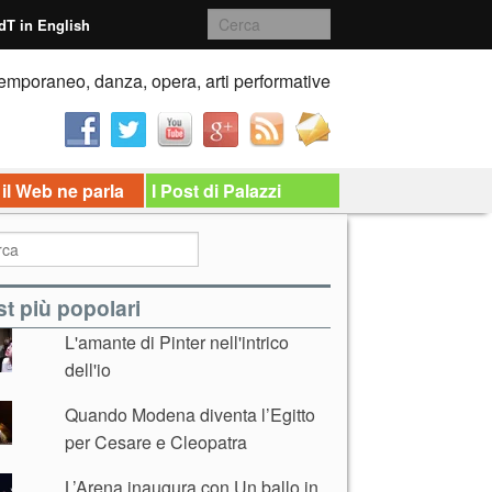
dT in English
emporaneo, danza, opera, arti performative
 il Web ne parla
I Post di Palazzi
t più popolari
L'amante di Pinter nell'intrico
dell'io
Quando Modena diventa l’Egitto
per Cesare e Cleopatra
L’Arena inaugura con Un ballo in