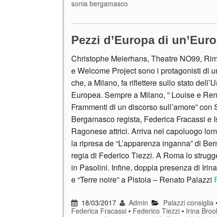
sonia bergamasco
Pezzi d’Europa di un’Euro
Christophe Meierhans, Theatre NO99, Rimi
e Welcome Project sono i protagonisti di u
che, a Milano, fa riflettere sullo stato dell’
Europea. Sempre a Milano, ” Louise e Re
Frammenti di un discorso sull’amore” con 
Bergamasco regista, Federica Fracassi e I
Ragonese attrici. Arriva nel capoluogo l
la ripresa de “L’apparenza inganna” di Ber
regia di Federico Tiezzi. A Roma lo strugge
in Pasolini. Infine, doppia presenza di Iri
e “Terre noire” a Pistoia – Renato Palazzi
18/03/2017
Admin
Palazzi consiglia
Federica Fracassi
•
Federico Tiezzi
•
Irina Broo