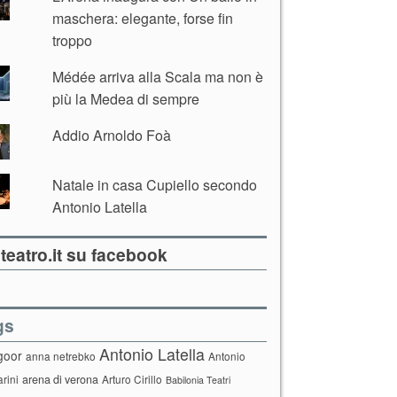
maschera: elegante, forse fin
troppo
Médée arriva alla Scala ma non è
più la Medea di sempre
Addio Arnoldo Foà
Natale in casa Cupiello secondo
Antonio Latella
teatro.it su facebook
gs
Antonio Latella
goor
anna netrebko
Antonio
arini
arena di verona
Arturo Cirillo
Babilonia Teatri