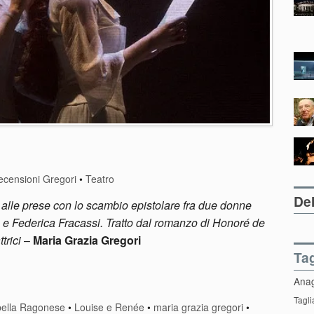
ecensioni Gregori
•
Teatro
Del
alle prese con lo scambio epistolare fra due donne
 e Federica Fracassi. Tratto dal romanzo di Honoré de
trici
–
Maria Grazia Gregori
Ta
Ana
Tagli
bella Ragonese
•
Louise e Renée
•
maria grazia gregori
•