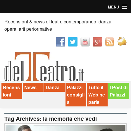
MENU
Home
Recensioni & news di teatro contemporaneo, danza,
opera, arti performative
Recensioni
Anticipazioni
News
Palazzi consiglia
Recens
News
Danza
Palazzi
Tutto il
I Post di
Video
ioni
consigli
Web ne
Palazzi
Chi siamo
a
parla
Contatti
Tag Archives:
la memoria che vedi
dT in English