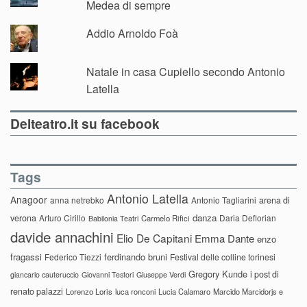
Medea di sempre
Addio Arnoldo Foà
Natale in casa Cupiello secondo Antonio
Latella
Delteatro.it su facebook
Tags
Antonio Latella
Anagoor
anna netrebko
Antonio Tagliarini
arena di
danza
verona
Arturo Cirillo
Daria Deflorian
Carmelo Rifici
Babilonia Teatri
davide annachini
Elio De Capitani
Emma Dante
enzo
fragassi
ferdinando bruni
Federico Tiezzi
Festival delle colline torinesi
Gregory Kunde
i post di
giancarlo cauteruccio
Giovanni Testori
Giuseppe Verdi
renato palazzi
Lorenzo Loris
luca ronconi
Lucia Calamaro
Marcido Marcidorjs e