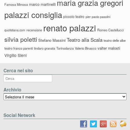
maria grazia gregori
marco martinelli
Famosa Mimosa
palazzi consiglia
piccolo teatro
pier paolo pasolini
renato palazzi
recensione
Romeo Castellucci
quotidiana.com
silvia poletti
Teatro alla Scala
Stefano Massini
teatro delle albe
valter malosti
teatro franco parenti
tindaro granata
Torinodanza
Valerio Binasco
Virgilio Sieni
Cerca nel sito
Archivio
Archivio
Social Network