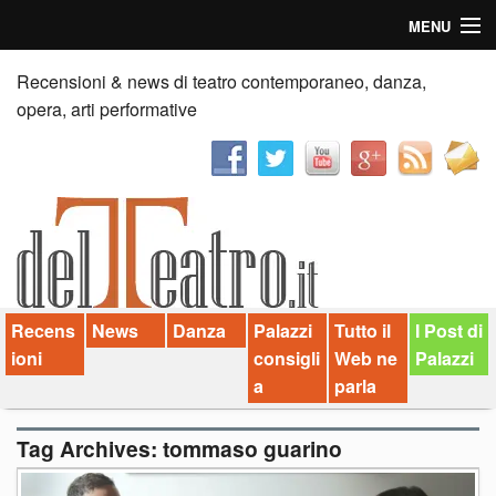
MENU
Home
Recensioni & news di teatro contemporaneo, danza,
opera, arti performative
Recensioni
Anticipazioni
News
Palazzi consiglia
Recens
News
Danza
Palazzi
Tutto il
I Post di
Video
ioni
consigli
Web ne
Palazzi
Chi siamo
a
parla
Contatti
Tag Archives:
tommaso guarino
dT in English