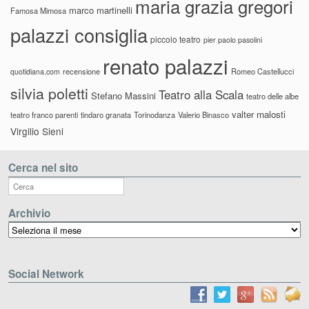
maria grazia gregori
marco martinelli
Famosa Mimosa
palazzi consiglia
piccolo teatro
pier paolo pasolini
renato palazzi
recensione
Romeo Castellucci
quotidiana.com
silvia poletti
Teatro alla Scala
Stefano Massini
teatro delle albe
valter malosti
teatro franco parenti
tindaro granata
Torinodanza
Valerio Binasco
Virgilio Sieni
Cerca nel sito
Archivio
Archivio
Social Network