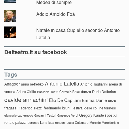
Medea di sempre
Addio Arnoldo Foà
Natale in casa Cupiello secondo Antonio
Latella
Delteatro.it su facebook
Tags
Antonio Latella
Anagoor
anna netrebko
Antonio Tagliarini
arena di
danza
verona
Arturo Cirillo
Daria Deflorian
Carmelo Rifici
Babilonia Teatri
davide annachini
Elio De Capitani
Emma Dante
enzo
fragassi
ferdinando bruni
Federico Tiezzi
Festival delle colline torinesi
Gregory Kunde
i post di
giancarlo cauteruccio
Giovanni Testori
Giuseppe Verdi
renato palazzi
Lorenzo Loris
luca ronconi
Lucia Calamaro
Marcido Marcidorjs e