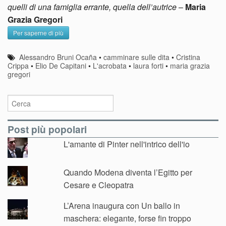
quelli di una famiglia errante, quella dell’autrice
–
Maria
Grazia Gregori
Per saperne di più
Alessandro Bruni Ocaña
•
camminare sulle dita
•
Cristina
Crippa
•
Elio De Capitani
•
L'acrobata
•
laura forti
•
maria grazia
gregori
Post più popolari
L'amante di Pinter nell'intrico dell'io
Quando Modena diventa l’Egitto per
Cesare e Cleopatra
L’Arena inaugura con Un ballo in
maschera: elegante, forse fin troppo