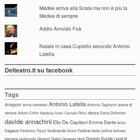
Médée arriva alla Scala ma non è più la
Medea di sempre
Addio Arnoldo Foà
Natale in casa Cupiello secondo Antonio
Latella
Delteatro.it su facebook
Tags
Antonio Latella
Anagoor
anna netrebko
Antonio Tagliarini
arena di
danza
verona
Arturo Cirillo
Daria Deflorian
Carmelo Rifici
Babilonia Teatri
davide annachini
Elio De Capitani
Emma Dante
enzo
fragassi
ferdinando bruni
Federico Tiezzi
Festival delle colline torinesi
Gregory Kunde
i post di
giancarlo cauteruccio
Giovanni Testori
Giuseppe Verdi