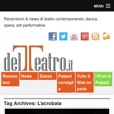
MENU
Home
Recensioni & news di teatro contemporaneo, danza,
opera, arti performative
Recensioni
Anticipazioni
News
Palazzi consiglia
Recens
News
Danza
Palazzi
Tutto il
I Post di
Video
ioni
consigli
Web ne
Palazzi
Chi siamo
a
parla
Contatti
Tag Archives:
L’acrobata
dT in English