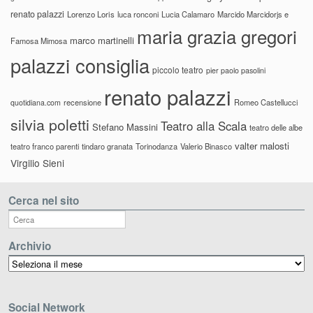
renato palazzi
Lorenzo Loris
luca ronconi
Lucia Calamaro
Marcido Marcidorjs e
maria grazia gregori
marco martinelli
Famosa Mimosa
palazzi consiglia
piccolo teatro
pier paolo pasolini
renato palazzi
recensione
Romeo Castellucci
quotidiana.com
silvia poletti
Teatro alla Scala
Stefano Massini
teatro delle albe
valter malosti
teatro franco parenti
tindaro granata
Torinodanza
Valerio Binasco
Virgilio Sieni
Cerca nel sito
Archivio
Archivio
Social Network