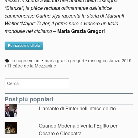
messo in scena a Milano nell’ambito della rassegna
“Stanze”, la pièce recitata ottimamente dall’attrice
camerunense Carine Jiya racconta la storia di Marshall
Walter “Major” Taylor, il primo nero a vincere un titolo
mondiale nel ciclismo
–
Maria Grazia Gregori
Per saperne di più
le nègre volant
•
maria grazia gregori
•
rassegna stanze 2019
•
Théâtre de la Mezzanine
Post più popolari
L'amante di Pinter nell'intrico dell'io
Quando Modena diventa l’Egitto per
Cesare e Cleopatra