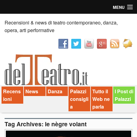
MENU
Home
Recensioni & news di teatro contemporaneo, danza,
opera, arti performative
Recensioni
Anticipazioni
News
Palazzi consiglia
Recens
News
Danza
Palazzi
Tutto il
I Post di
Video
ioni
consigli
Web ne
Palazzi
Chi siamo
a
parla
Contatti
Tag Archives:
le nègre volant
dT in English