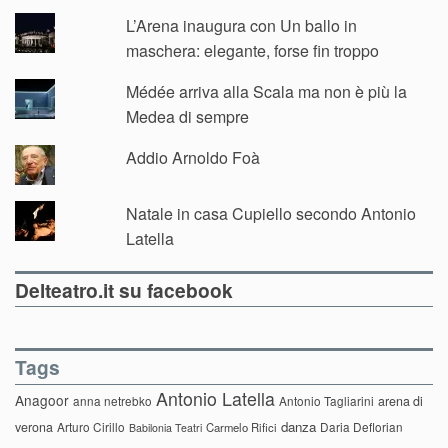
L’Arena inaugura con Un ballo in
maschera: elegante, forse fin troppo
Médée arriva alla Scala ma non è più la
Medea di sempre
Addio Arnoldo Foà
Natale in casa Cupiello secondo Antonio
Latella
Delteatro.it su facebook
Tags
Antonio Latella
Anagoor
anna netrebko
Antonio Tagliarini
arena di
danza
verona
Arturo Cirillo
Daria Deflorian
Carmelo Rifici
Babilonia Teatri