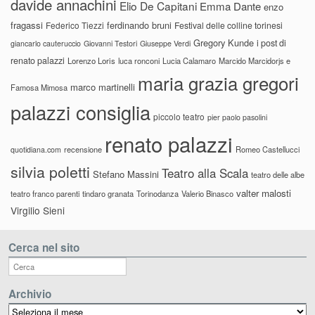
davide annachini
Elio De Capitani
Emma Dante
enzo
fragassi
ferdinando bruni
Federico Tiezzi
Festival delle colline torinesi
Gregory Kunde
i post di
giancarlo cauteruccio
Giovanni Testori
Giuseppe Verdi
renato palazzi
Lorenzo Loris
luca ronconi
Lucia Calamaro
Marcido Marcidorjs e
maria grazia gregori
marco martinelli
Famosa Mimosa
palazzi consiglia
piccolo teatro
pier paolo pasolini
renato palazzi
recensione
Romeo Castellucci
quotidiana.com
silvia poletti
Teatro alla Scala
Stefano Massini
teatro delle albe
valter malosti
teatro franco parenti
tindaro granata
Torinodanza
Valerio Binasco
Virgilio Sieni
Cerca nel sito
Archivio
Archivio