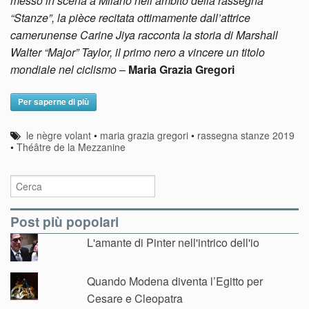
messo in scena a Milano nell’ambito della rassegna
“Stanze”, la pièce recitata ottimamente dall’attrice
camerunense Carine Jiya racconta la storia di Marshall
Walter “Major” Taylor, il primo nero a vincere un titolo
mondiale nel ciclismo
–
Maria Grazia Gregori
Per saperne di più
le nègre volant
•
maria grazia gregori
•
rassegna stanze 2019
•
Théâtre de la Mezzanine
Post più popolari
L'amante di Pinter nell'intrico dell'io
Quando Modena diventa l’Egitto per
Cesare e Cleopatra