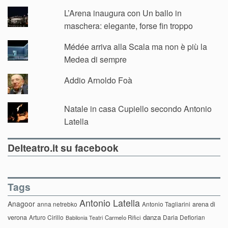
L’Arena inaugura con Un ballo in
maschera: elegante, forse fin troppo
Médée arriva alla Scala ma non è più la
Medea di sempre
Addio Arnoldo Foà
Natale in casa Cupiello secondo Antonio
Latella
Delteatro.it su facebook
Tags
Antonio Latella
Anagoor
anna netrebko
Antonio Tagliarini
arena di
danza
verona
Arturo Cirillo
Daria Deflorian
Carmelo Rifici
Babilonia Teatri