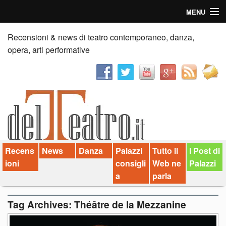
MENU
Home
Recensioni & news di teatro contemporaneo, danza,
opera, arti performative
Recensioni
Anticipazioni
News
Palazzi consiglia
Recens
News
Danza
Palazzi
Tutto il
I Post di
Video
ioni
consigli
Web ne
Palazzi
Chi siamo
a
parla
Contatti
Tag Archives:
Théâtre de la Mezzanine
dT in English