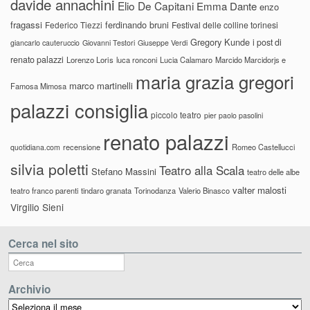
davide annachini
Elio De Capitani
Emma Dante
enzo
fragassi
ferdinando bruni
Federico Tiezzi
Festival delle colline torinesi
Gregory Kunde
i post di
giancarlo cauteruccio
Giovanni Testori
Giuseppe Verdi
renato palazzi
Lorenzo Loris
luca ronconi
Lucia Calamaro
Marcido Marcidorjs e
maria grazia gregori
marco martinelli
Famosa Mimosa
palazzi consiglia
piccolo teatro
pier paolo pasolini
renato palazzi
recensione
Romeo Castellucci
quotidiana.com
silvia poletti
Teatro alla Scala
Stefano Massini
teatro delle albe
valter malosti
teatro franco parenti
tindaro granata
Torinodanza
Valerio Binasco
Virgilio Sieni
Cerca nel sito
Archivio
Archivio