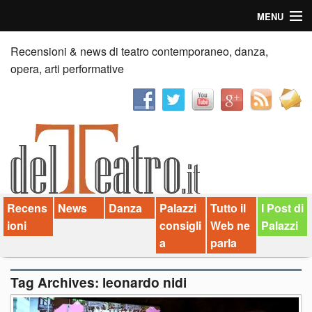
MENU
Home
Recensioni & news di teatro contemporaneo, danza,
opera, arti performative
Recensioni
Anticipazioni
News
Palazzi consiglia
Recens
News
Danza
Palazzi
Tutto il
I Post di
Video
ioni
consigli
Web ne
Palazzi
Chi siamo
a
parla
Contatti
Tag Archives:
leonardo nidi
dT in English