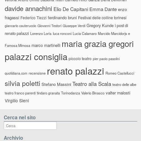
davide annachini
Elio De Capitani
Emma Dante
enzo
fragassi
ferdinando bruni
Federico Tiezzi
Festival delle colline torinesi
Gregory Kunde
i post di
giancarlo cauteruccio
Giovanni Testori
Giuseppe Verdi
renato palazzi
Lorenzo Loris
luca ronconi
Lucia Calamaro
Marcido Marcidorjs e
maria grazia gregori
marco martinelli
Famosa Mimosa
palazzi consiglia
piccolo teatro
pier paolo pasolini
renato palazzi
recensione
Romeo Castellucci
quotidiana.com
silvia poletti
Teatro alla Scala
Stefano Massini
teatro delle albe
valter malosti
teatro franco parenti
tindaro granata
Torinodanza
Valerio Binasco
Virgilio Sieni
Cerca nel sito
Archivio