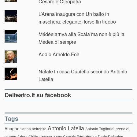
Cesare e Cleopatra
L’Arena inaugura con Un ballo in
maschera: elegante, forse fin troppo
Médée arriva alla Scala ma non è più la
Medea di sempre
Addio Arnoldo Foà
Natale in casa Cupiello secondo Antonio
Latella
Delteatro.it su facebook
Tags
Antonio Latella
Anagoor
anna netrebko
Antonio Tagliarini
arena di
danza
verona
Arturo Cirillo
Daria Deflorian
Carmelo Rifici
Babilonia Teatri