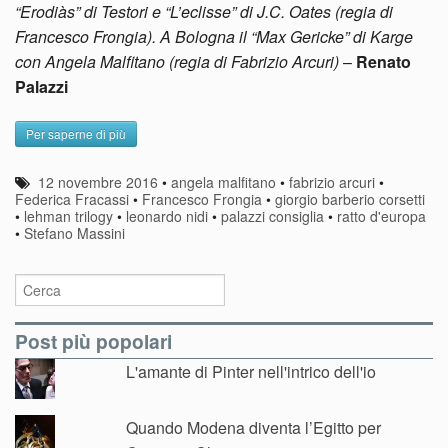
“Erodiàs” di Testori e “L’eclisse” di J.C. Oates (regia di
Francesco Frongia). A Bologna il “Max Gericke” di Karge
con Angela Malfitano (regia di Fabrizio Arcuri)
–
Renato
Palazzi
Per saperne di più
12 novembre 2016
•
angela malfitano
•
fabrizio arcuri
•
Federica Fracassi
•
Francesco Frongia
•
giorgio barberio corsetti
•
lehman trilogy
•
leonardo nidi
•
palazzi consiglia
•
ratto d'europa
•
Stefano Massini
Post più popolari
L'amante di Pinter nell'intrico dell'io
Quando Modena diventa l’Egitto per