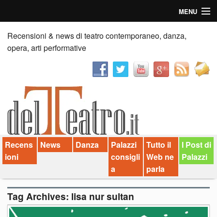
MENU
Home
Recensioni & news di teatro contemporaneo, danza,
opera, arti performative
Recensioni
Anticipazioni
News
Palazzi consiglia
Recens
News
Danza
Palazzi
Tutto il
I Post di
Video
ioni
consigli
Web ne
Palazzi
Chi siamo
a
parla
Contatti
Tag Archives:
lisa nur sultan
dT in English