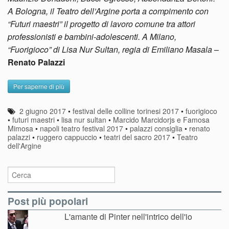
A Bologna, il Teatro dell’Argine porta a compimento con
“Futuri maestri” il progetto di lavoro comune tra attori
professionisti e bambini-adolescenti. A Milano,
“Fuorigioco” di Lisa Nur Sultan, regia di Emiliano Masala
–
Renato Palazzi
Per saperne di più
2 giugno 2017
•
festival delle colline torinesi 2017
•
fuorigioco
•
futuri maestri
•
lisa nur sultan
•
Marcido Marcidorjs e Famosa
Mimosa
•
napoli teatro festival 2017
•
palazzi consiglia
•
renato
palazzi
•
ruggero cappuccio
•
teatri del sacro 2017
•
Teatro
dell'Argine
Post più popolari
L'amante di Pinter nell'intrico dell'io