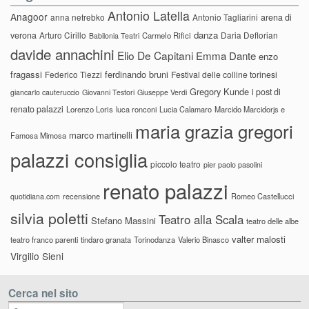
Antonio Latella
Anagoor
anna netrebko
Antonio Tagliarini
arena di
danza
verona
Arturo Cirillo
Daria Deflorian
Carmelo Rifici
Babilonia Teatri
davide annachini
Elio De Capitani
Emma Dante
enzo
fragassi
ferdinando bruni
Federico Tiezzi
Festival delle colline torinesi
Gregory Kunde
i post di
giancarlo cauteruccio
Giovanni Testori
Giuseppe Verdi
renato palazzi
Lorenzo Loris
luca ronconi
Lucia Calamaro
Marcido Marcidorjs e
maria grazia gregori
marco martinelli
Famosa Mimosa
palazzi consiglia
piccolo teatro
pier paolo pasolini
renato palazzi
recensione
Romeo Castellucci
quotidiana.com
silvia poletti
Teatro alla Scala
Stefano Massini
teatro delle albe
valter malosti
teatro franco parenti
tindaro granata
Torinodanza
Valerio Binasco
Virgilio Sieni
Cerca nel sito