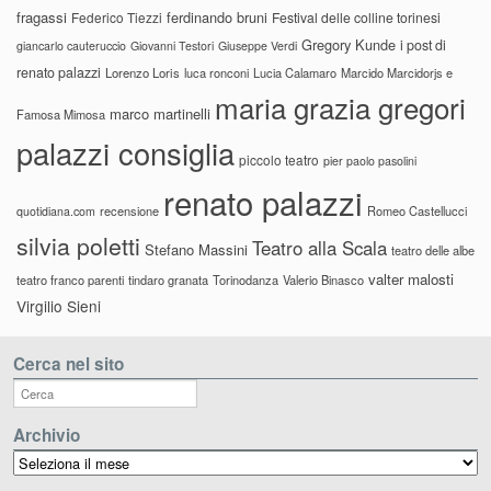
fragassi
ferdinando bruni
Federico Tiezzi
Festival delle colline torinesi
Gregory Kunde
i post di
giancarlo cauteruccio
Giovanni Testori
Giuseppe Verdi
renato palazzi
Lorenzo Loris
luca ronconi
Lucia Calamaro
Marcido Marcidorjs e
maria grazia gregori
marco martinelli
Famosa Mimosa
palazzi consiglia
piccolo teatro
pier paolo pasolini
renato palazzi
recensione
Romeo Castellucci
quotidiana.com
silvia poletti
Teatro alla Scala
Stefano Massini
teatro delle albe
valter malosti
teatro franco parenti
tindaro granata
Torinodanza
Valerio Binasco
Virgilio Sieni
Cerca nel sito
Archivio
Archivio