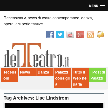
MENU
Home
Recensioni & news di teatro contemporaneo, danza,
opera, arti performative
Recensioni
Anticipazioni
News
Palazzi consiglia
Recens
News
Danza
Palazzi
Tutto il
I Post di
Video
ioni
consigli
Web ne
Palazzi
Chi siamo
a
parla
Contatti
Tag Archives:
Lise Lindstrom
dT in English