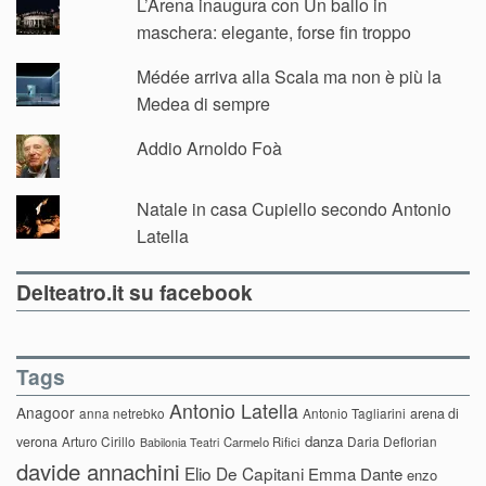
L’Arena inaugura con Un ballo in
maschera: elegante, forse fin troppo
Médée arriva alla Scala ma non è più la
Medea di sempre
Addio Arnoldo Foà
Natale in casa Cupiello secondo Antonio
Latella
Delteatro.it su facebook
Tags
Antonio Latella
Anagoor
anna netrebko
Antonio Tagliarini
arena di
danza
verona
Arturo Cirillo
Daria Deflorian
Carmelo Rifici
Babilonia Teatri
davide annachini
Elio De Capitani
Emma Dante
enzo