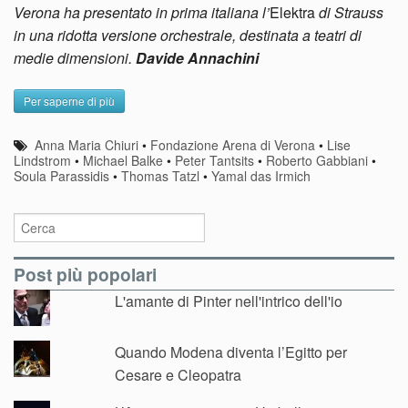
Verona ha presentato in prima italiana l’
Elektra
di Strauss
in una ridotta versione orchestrale, destinata a teatri di
medie dimensioni.
Davide Annachini
Per saperne di più
Anna Maria Chiuri
•
Fondazione Arena di Verona
•
Lise
Lindstrom
•
Michael Balke
•
Peter Tantsits
•
Roberto Gabbiani
•
Soula Parassidis
•
Thomas Tatzl
•
Yamal das Irmich
Post più popolari
L'amante di Pinter nell'intrico dell'io
Quando Modena diventa l’Egitto per
Cesare e Cleopatra