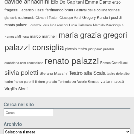
davide annachini
Elio De Capitani
Emma Dante
enzo
fragassi
ferdinando bruni
Federico Tiezzi
Festival delle colline torinesi
Gregory Kunde
i post di
giancarlo cauteruccio
Giovanni Testori
Giuseppe Verdi
renato palazzi
Lorenzo Loris
luca ronconi
Lucia Calamaro
Marcido Marcidorjs e
maria grazia gregori
marco martinelli
Famosa Mimosa
palazzi consiglia
piccolo teatro
pier paolo pasolini
renato palazzi
recensione
Romeo Castellucci
quotidiana.com
silvia poletti
Teatro alla Scala
Stefano Massini
teatro delle albe
valter malosti
teatro franco parenti
tindaro granata
Torinodanza
Valerio Binasco
Virgilio Sieni
Cerca nel sito
Archivio
Archivio