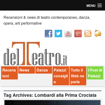
MENU
Home
Recensioni & news di teatro contemporaneo, danza,
opera, arti performative
Recensioni
Anticipazioni
News
Palazzi consiglia
Recens
News
Danza
Palazzi
Tutto il
I Post di
Video
ioni
consigli
Web ne
Palazzi
Chi siamo
a
parla
Contatti
Tag Archives:
Lombardi alla Prima Crociata
dT in English