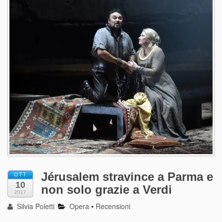
Jérusalem stravince a Parma e
OTT
10
non solo grazie a Verdi
2017
Silvia Poletti
Opera
•
Recensioni