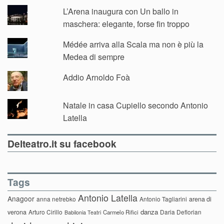
L’Arena inaugura con Un ballo in
maschera: elegante, forse fin troppo
Médée arriva alla Scala ma non è più la
Medea di sempre
Addio Arnoldo Foà
Natale in casa Cupiello secondo Antonio
Latella
Delteatro.it su facebook
Tags
Antonio Latella
Anagoor
anna netrebko
Antonio Tagliarini
arena di
danza
verona
Arturo Cirillo
Daria Deflorian
Carmelo Rifici
Babilonia Teatri