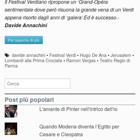
Il Festival Verdiano ripropone un ‘Grand-Opéra
sentimentale dove però risuona la grande vena di un Verdi
appena risorto dagli anni di ‘galera’.Ed è successo.-
Davide Annachini
Per saperne di più
davide annachini
•
Festival Verdi
•
Hugo De Ana
•
Jerusalem
•
Lombardi alla Prima Crociata
•
Ramon Vargas
•
Teatro Regio di
Parma
Post più popolari
L'amante di Pinter nell'intrico dell'io
Quando Modena diventa l’Egitto per
Cesare e Cleopatra