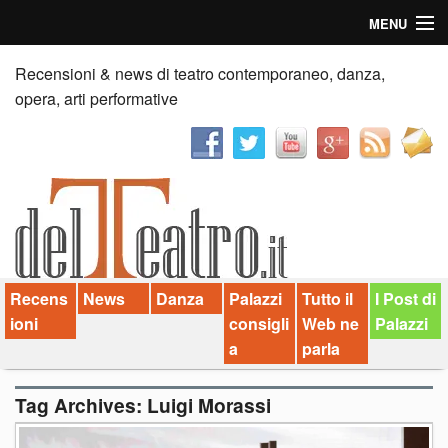
MENU
Home
Recensioni & news di teatro contemporaneo, danza,
opera, arti performative
Recensioni
Anticipazioni
News
Palazzi consiglia
Recens
News
Danza
Palazzi
Tutto il
I Post di
Video
ioni
consigli
Web ne
Palazzi
Chi siamo
a
parla
Contatti
Tag Archives:
Luigi Morassi
dT in English