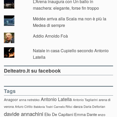
L’Arena inaugura con Un ballo in
maschera: elegante, forse fin troppo
Médée arriva alla Scala ma non è più la
Medea di sempre
Addio Arnoldo Foà
Natale in casa Cupiello secondo Antonio
Latella
Delteatro.it su facebook
Tags
Antonio Latella
Anagoor
anna netrebko
Antonio Tagliarini
arena di
danza
verona
Arturo Cirillo
Daria Deflorian
Carmelo Rifici
Babilonia Teatri
davide annachini
Elio De Capitani
Emma Dante
enzo