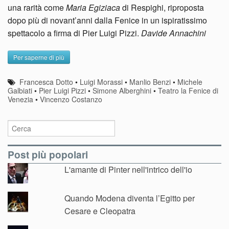
una rarità come
Maria Egiziaca
di Respighi, riproposta
dopo più di novant’anni dalla Fenice in un ispiratissimo
spettacolo a firma di Pier Luigi Pizzi.
Davide Annachini
Per saperne di più
Francesca Dotto
•
Luigi Morassi
•
Manlio Benzi
•
Michele
Galbiati
•
Pier Luigi Pizzi
•
Simone Alberghini
•
Teatro la Fenice di
Venezia
•
Vincenzo Costanzo
Post più popolari
L'amante di Pinter nell'intrico dell'io
Quando Modena diventa l’Egitto per
Cesare e Cleopatra