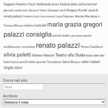
fragassi
ferdinando bruni
Federico Tiezzi
Festival delle colline torinesi
Gregory Kunde
i post di
giancarlo cauteruccio
Giovanni Testori
Giuseppe Verdi
renato palazzi
Lorenzo Loris
luca ronconi
Lucia Calamaro
Marcido Marcidorjs e
maria grazia gregori
marco martinelli
Famosa Mimosa
palazzi consiglia
piccolo teatro
pier paolo pasolini
renato palazzi
recensione
Romeo Castellucci
quotidiana.com
silvia poletti
Teatro alla Scala
Stefano Massini
teatro delle albe
valter malosti
teatro franco parenti
tindaro granata
Torinodanza
Valerio Binasco
Virgilio Sieni
Cerca nel sito
Archivio
Archivio