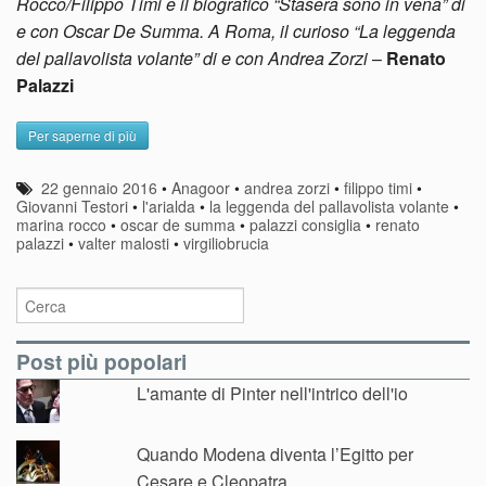
Rocco/Filippo Timi e il biografico “Stasera sono in vena” di
e con Oscar De Summa. A Roma, il curioso “La leggenda
del pallavolista volante” di e con Andrea Zorzi
–
Renato
Palazzi
Per saperne di più
22 gennaio 2016
•
Anagoor
•
andrea zorzi
•
filippo timi
•
Giovanni Testori
•
l'arialda
•
la leggenda del pallavolista volante
•
marina rocco
•
oscar de summa
•
palazzi consiglia
•
renato
palazzi
•
valter malosti
•
virgiliobrucia
Post più popolari
L'amante di Pinter nell'intrico dell'io
Quando Modena diventa l’Egitto per
Cesare e Cleopatra