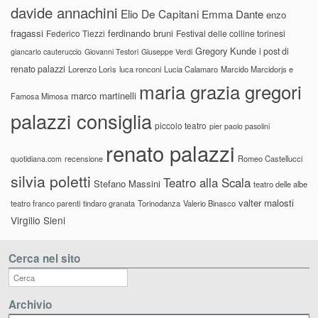
davide annachini
Elio De Capitani
Emma Dante
enzo
fragassi
ferdinando bruni
Federico Tiezzi
Festival delle colline torinesi
Gregory Kunde
i post di
giancarlo cauteruccio
Giovanni Testori
Giuseppe Verdi
renato palazzi
Lorenzo Loris
luca ronconi
Lucia Calamaro
Marcido Marcidorjs e
maria grazia gregori
marco martinelli
Famosa Mimosa
palazzi consiglia
piccolo teatro
pier paolo pasolini
renato palazzi
recensione
Romeo Castellucci
quotidiana.com
silvia poletti
Teatro alla Scala
Stefano Massini
teatro delle albe
valter malosti
teatro franco parenti
tindaro granata
Torinodanza
Valerio Binasco
Virgilio Sieni
Cerca nel sito
Archivio