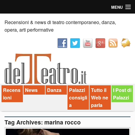
MENU
Home
Recensioni & news di teatro contemporaneo, danza,
opera, arti performative
Recensioni
Anticipazioni
News
Palazzi consiglia
Recens
News
Danza
Palazzi
Tutto il
I Post di
Video
ioni
consigli
Web ne
Palazzi
Chi siamo
a
parla
Contatti
Tag Archives:
marina rocco
dT in English