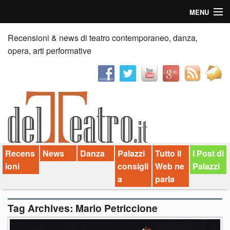
MENU
Home
Recensioni & news di teatro contemporaneo, danza,
opera, arti performative
Recensioni
Anticipazioni
News
Palazzi consiglia
Recens
News
Danza
Palazzi
Tutto il
I Post di
Video
ioni
consigli
Web ne
Palazzi
Chi siamo
a
parla
Contatti
Tag Archives:
Mario Petriccione
dT in English