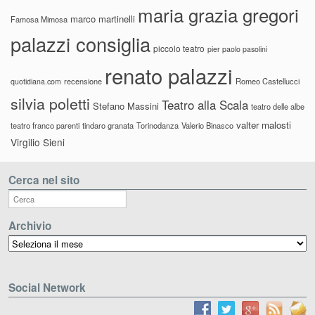
maria grazia gregori
marco martinelli
Famosa Mimosa
palazzi consiglia
piccolo teatro
pier paolo pasolini
renato palazzi
recensione
Romeo Castellucci
quotidiana.com
silvia poletti
Teatro alla Scala
Stefano Massini
teatro delle albe
valter malosti
teatro franco parenti
tindaro granata
Torinodanza
Valerio Binasco
Virgilio Sieni
Cerca nel sito
Archivio
Archivio
Social Network