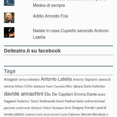
Medea di sempre
Addio Arnoldo Foà
Natale in casa Cupiello secondo Antonio
Latella
Delteatro.it su facebook
Tags
Antonio Latella
Anagoor
anna netrebko
Antonio Tagliarini
arena di
danza
verona
Arturo Cirillo
Daria Deflorian
Carmelo Rifici
Babilonia Teatri
davide annachini
Elio De Capitani
Emma Dante
enzo
fragassi
ferdinando bruni
Federico Tiezzi
Festival delle colline torinesi
Gregory Kunde
i post di
giancarlo cauteruccio
Giovanni Testori
Giuseppe Verdi
renato palazzi
Lorenzo Loris
luca ronconi
Lucia Calamaro
Marcido Marcidorjs e