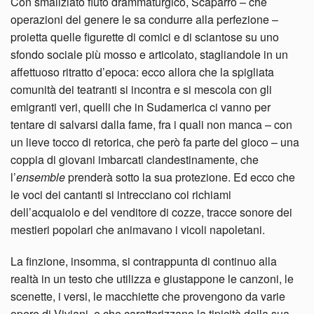
Con smaliziato fiuto drammaturgico, Scaparro – che
operazioni del genere le sa condurre alla perfezione –
proietta quelle figurette di comici e di sciantose su uno
sfondo sociale più mosso e articolato, stagliandole in un
affettuoso ritratto d’epoca: ecco allora che la spigliata
comunità dei teatranti si incontra e si mescola con gli
emigranti veri, quelli che in Sudamerica ci vanno per
tentare di salvarsi dalla fame, fra i quali non manca – con
un lieve tocco di retorica, che però fa parte del gioco – una
coppia di giovani imbarcati clandestinamente, che
l’
ensemble
prenderà sotto la sua protezione. Ed ecco che
le voci dei cantanti si intrecciano coi richiami
dell’acquaiolo e del venditore di cozze, tracce sonore dei
mestieri popolari che animavano i vicoli napoletani.
La finzione, insomma, si contrappunta di continuo alla
realtà in un testo che utilizza e giustappone le canzoni, le
scenette, i versi, le macchiette che provengono da varie
opere di Viviani, e che caratterizzano la tipicità della sua