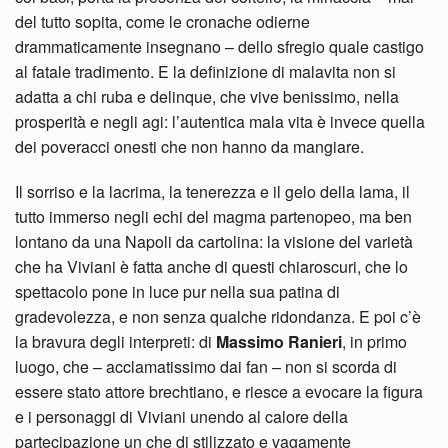
del tutto sopita, come le cronache odierne
drammaticamente insegnano – dello sfregio quale castigo
al fatale tradimento. E la definizione di malavita non si
adatta a chi ruba e delinque, che vive benissimo, nella
prosperità e negli agi: l’autentica mala vita è invece quella
dei poveracci onesti che non hanno da mangiare.
Il sorriso e la lacrima, la tenerezza e il gelo della lama, il
tutto immerso negli echi del magma partenopeo, ma ben
lontano da una Napoli da cartolina: la visione del varietà
che ha Viviani è fatta anche di questi chiaroscuri, che lo
spettacolo pone in luce pur nella sua patina di
gradevolezza, e non senza qualche ridondanza. E poi c’è
la bravura degli interpreti: di
Massimo Ranieri
, in primo
luogo, che – acclamatissimo dai fan – non si scorda di
essere stato attore brechtiano, e riesce a evocare la figura
e i personaggi di Viviani unendo al calore della
partecipazione un che di stilizzato e vagamente