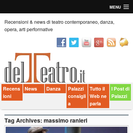
MENU
Home
Recensioni & news di teatro contemporaneo, danza,
opera, arti performative
Recensioni
Anticipazioni
News
Palazzi consiglia
Recens
News
Danza
Palazzi
Tutto il
I Post di
Video
ioni
consigli
Web ne
Palazzi
Chi siamo
a
parla
Contatti
Tag Archives:
massimo ranieri
dT in English