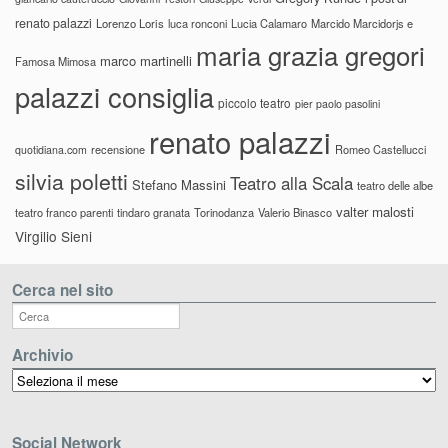
renato palazzi
Lorenzo Loris
luca ronconi
Lucia Calamaro
Marcido Marcidorjs e
maria grazia gregori
marco martinelli
Famosa Mimosa
palazzi consiglia
piccolo teatro
pier paolo pasolini
renato palazzi
recensione
Romeo Castellucci
quotidiana.com
silvia poletti
Teatro alla Scala
Stefano Massini
teatro delle albe
valter malosti
teatro franco parenti
tindaro granata
Torinodanza
Valerio Binasco
Virgilio Sieni
Cerca nel sito
Archivio
Archivio
Social Network