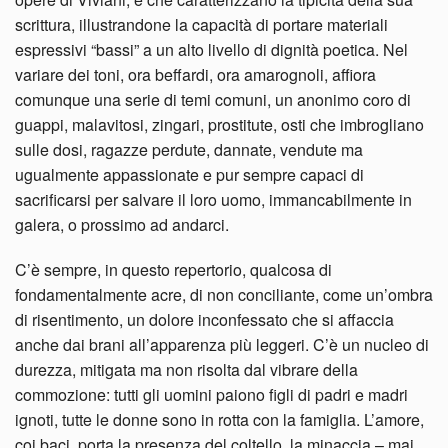
scrittura, illustrandone la capacità di portare materiali
espressivi “bassi” a un alto livello di dignità poetica. Nel
variare dei toni, ora beffardi, ora amarognoli, affiora
comunque una serie di temi comuni, un anonimo coro di
guappi, malavitosi, zingari, prostitute, osti che imbrogliano
sulle dosi, ragazze perdute, dannate, vendute ma
ugualmente appassionate e pur sempre capaci di
sacrificarsi per salvare il loro uomo, immancabilmente in
galera, o prossimo ad andarci.
C’è sempre, in questo repertorio, qualcosa di
fondamentalmente acre, di non conciliante, come un’ombra
di risentimento, un dolore inconfessato che si affaccia
anche dai brani all’apparenza più leggeri. C’è un nucleo di
durezza, mitigata ma non risolta dal vibrare della
commozione: tutti gli uomini paiono figli di padri e madri
ignoti, tutte le donne sono in rotta con la famiglia. L’amore,
coi baci, porta la presenza del coltello, la minaccia – mai