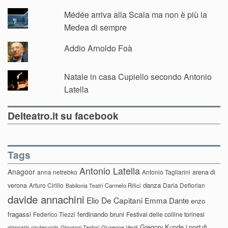
Médée arriva alla Scala ma non è più la
Medea di sempre
Addio Arnoldo Foà
Natale in casa Cupiello secondo Antonio
Latella
Delteatro.it su facebook
Tags
Antonio Latella
Anagoor
anna netrebko
Antonio Tagliarini
arena di
danza
verona
Arturo Cirillo
Daria Deflorian
Carmelo Rifici
Babilonia Teatri
davide annachini
Elio De Capitani
Emma Dante
enzo
fragassi
ferdinando bruni
Federico Tiezzi
Festival delle colline torinesi
Gregory Kunde
i post di
giancarlo cauteruccio
Giovanni Testori
Giuseppe Verdi