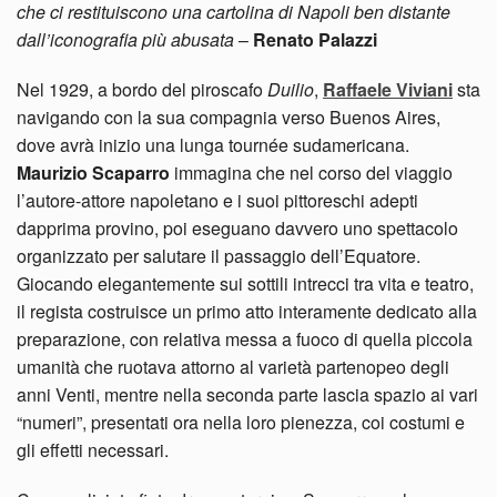
che ci restituiscono una cartolina di Napoli ben distante
dall’iconografia più abusata
–
Renato Palazzi
Nel 1929, a bordo del piroscafo
Duilio
,
Raffaele Viviani
sta
navigando con la sua compagnia verso Buenos Aires,
dove avrà inizio una lunga tournée sudamericana.
Maurizio Scaparro
immagina che nel corso del viaggio
l’autore-attore napoletano e i suoi pittoreschi adepti
dapprima provino, poi eseguano davvero uno spettacolo
organizzato per salutare il passaggio dell’Equatore.
Giocando elegantemente sui sottili intrecci tra vita e teatro,
il regista costruisce un primo atto interamente dedicato alla
preparazione, con relativa messa a fuoco di quella piccola
umanità che ruotava attorno al varietà partenopeo degli
anni Venti, mentre nella seconda parte lascia spazio ai vari
“numeri”, presentati ora nella loro pienezza, coi costumi e
gli effetti necessari.