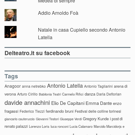
Medea di sempre
Addio Arnoldo Foà
Natale in casa Cupiello secondo Antonio
Latella
Delteatro.it su facebook
Tags
Antonio Latella
Anagoor
anna netrebko
Antonio Tagliarini
arena di
danza
verona
Arturo Cirillo
Daria Deflorian
Carmelo Rifici
Babilonia Teatri
davide annachini
Elio De Capitani
Emma Dante
enzo
fragassi
ferdinando bruni
Federico Tiezzi
Festival delle colline torinesi
Gregory Kunde
i post di
giancarlo cauteruccio
Giovanni Testori
Giuseppe Verdi
renato palazzi
Lorenzo Loris
luca ronconi
Lucia Calamaro
Marcido Marcidorjs e