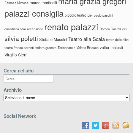
maria grazia gregori
marco martinelli
Famosa Mimosa
palazzi consiglia
piccolo teatro
pier paolo pasolini
renato palazzi
recensione
Romeo Castellucci
quotidiana.com
silvia poletti
Teatro alla Scala
Stefano Massini
teatro delle albe
valter malosti
teatro franco parenti
tindaro granata
Torinodanza
Valerio Binasco
Virgilio Sieni
Cerca nel sito
Archivio
Archivio
Social Network