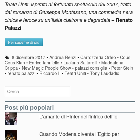
Teatri Uniti, ispirato al fortunato spettacolo del 2007, tratto
dal romanzo di Giuseppe Montesano, una commedia nera
cinica e feroce su un’Italia cialtrona e degradata
–
Renato
Palazzi
Per saperne di più
8 dicembre 2017
•
Andrea Renzi
•
Carrozzeria Orfeo
•
Cous
Cous Klan
•
Enrico Ianniello
•
Luciano Saltarelli
•
Maddalena
Crippa
•
New Magic People Show
•
palazzi consiglia
•
Peter Stein
•
renato palazzi
•
Riccardo II
•
Teatri Uniti
•
Tony Laudadio
Post più popolari
L'amante di Pinter nell'intrico dell'io
Quando Modena diventa l’Egitto per