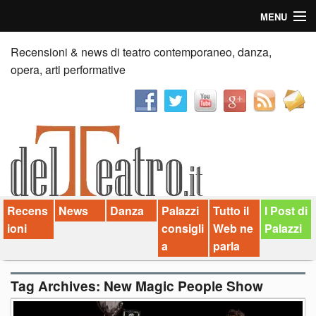
MENU
Home
Recensioni & news di teatro contemporaneo, danza,
opera, arti performative
Recensioni
Anticipazioni
News
Palazzi consiglia
Recens
News
Danza
Palazzi
Tutto il
I Post di
Video
ioni
consigli
Web ne
Palazzi
Chi siamo
a
parla
Contatti
Tag Archives:
New Magic People Show
dT in English