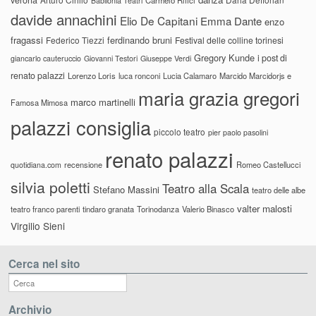
verona
Carmelo Rifici
Babilonia Teatri
davide annachini
Elio De Capitani
Emma Dante
enzo
fragassi
ferdinando bruni
Federico Tiezzi
Festival delle colline torinesi
Gregory Kunde
i post di
giancarlo cauteruccio
Giovanni Testori
Giuseppe Verdi
renato palazzi
Lorenzo Loris
luca ronconi
Lucia Calamaro
Marcido Marcidorjs e
maria grazia gregori
marco martinelli
Famosa Mimosa
palazzi consiglia
piccolo teatro
pier paolo pasolini
renato palazzi
recensione
Romeo Castellucci
quotidiana.com
silvia poletti
Teatro alla Scala
Stefano Massini
teatro delle albe
valter malosti
teatro franco parenti
tindaro granata
Torinodanza
Valerio Binasco
Virgilio Sieni
Cerca nel sito
Archivio