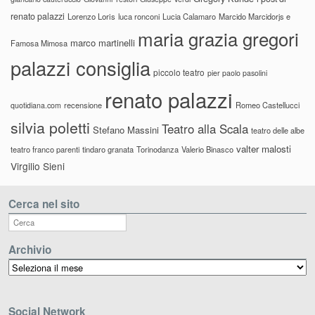
renato palazzi
Lorenzo Loris
luca ronconi
Lucia Calamaro
Marcido Marcidorjs e
maria grazia gregori
marco martinelli
Famosa Mimosa
palazzi consiglia
piccolo teatro
pier paolo pasolini
renato palazzi
recensione
Romeo Castellucci
quotidiana.com
silvia poletti
Teatro alla Scala
Stefano Massini
teatro delle albe
valter malosti
teatro franco parenti
tindaro granata
Torinodanza
Valerio Binasco
Virgilio Sieni
Cerca nel sito
Archivio
Archivio
Social Network