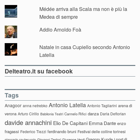
Médée arriva alla Scala ma non è più la
Medea di sempre
Addio Arnoldo Foà
Natale in casa Cupiello secondo Antonio
Latella
Delteatro.it su facebook
Tags
Antonio Latella
Anagoor
anna netrebko
Antonio Tagliarini
arena di
danza
verona
Arturo Cirillo
Daria Deflorian
Carmelo Rifici
Babilonia Teatri
davide annachini
Elio De Capitani
Emma Dante
enzo
fragassi
ferdinando bruni
Federico Tiezzi
Festival delle colline torinesi
Gregory Kunde
i post di
giancarlo cauteruccio
Giovanni Testori
Giuseppe Verdi