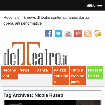
MENU
Home
Recensioni & news di teatro contemporaneo, danza,
opera, arti performative
Recensioni
Anticipazioni
News
Palazzi consiglia
Recens
News
Danza
Palazzi
Tutto il
I Post di
Video
ioni
consigli
Web ne
Palazzi
Chi siamo
a
parla
Contatti
Tag Archives:
Nicola Russo
dT in English