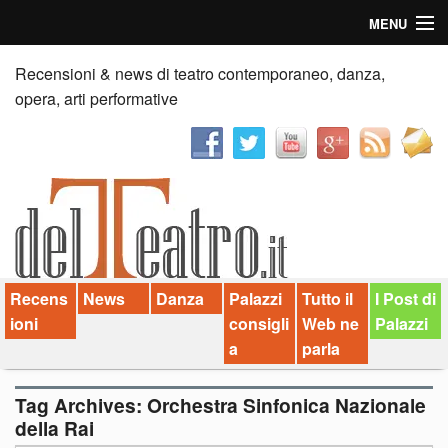
MENU
Home
Recensioni & news di teatro contemporaneo, danza,
opera, arti performative
Recensioni
Anticipazioni
News
Palazzi consiglia
Recens
News
Danza
Palazzi
Tutto il
I Post di
Video
ioni
consigli
Web ne
Palazzi
Chi siamo
a
parla
Contatti
Tag Archives:
Orchestra Sinfonica Nazionale
della Rai
dT in English