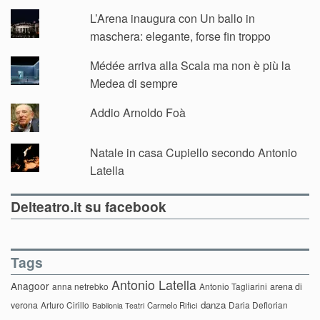
L’Arena inaugura con Un ballo in
maschera: elegante, forse fin troppo
Médée arriva alla Scala ma non è più la
Medea di sempre
Addio Arnoldo Foà
Natale in casa Cupiello secondo Antonio
Latella
Delteatro.it su facebook
Tags
Antonio Latella
Anagoor
anna netrebko
Antonio Tagliarini
arena di
danza
verona
Arturo Cirillo
Daria Deflorian
Carmelo Rifici
Babilonia Teatri