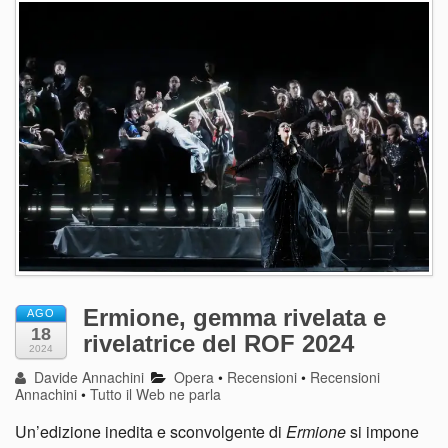
Ermione, gemma rivelata e
AGO
18
rivelatrice del ROF 2024
2024
Davide Annachini
Opera
•
Recensioni
•
Recensioni
Annachini
•
Tutto il Web ne parla
Un’edizione inedita e sconvolgente di
Ermione
si impone