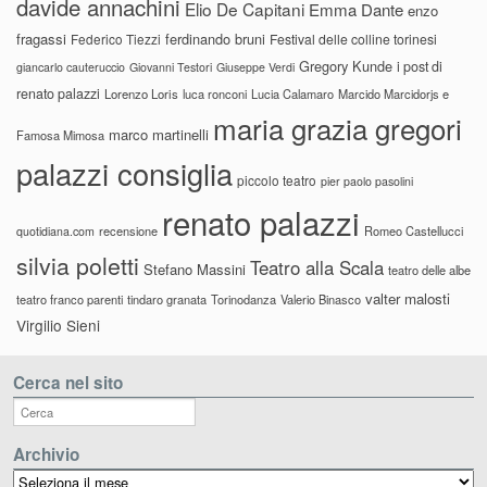
davide annachini
Elio De Capitani
Emma Dante
enzo
fragassi
ferdinando bruni
Federico Tiezzi
Festival delle colline torinesi
Gregory Kunde
i post di
giancarlo cauteruccio
Giovanni Testori
Giuseppe Verdi
renato palazzi
Lorenzo Loris
luca ronconi
Lucia Calamaro
Marcido Marcidorjs e
maria grazia gregori
marco martinelli
Famosa Mimosa
palazzi consiglia
piccolo teatro
pier paolo pasolini
renato palazzi
recensione
Romeo Castellucci
quotidiana.com
silvia poletti
Teatro alla Scala
Stefano Massini
teatro delle albe
valter malosti
teatro franco parenti
tindaro granata
Torinodanza
Valerio Binasco
Virgilio Sieni
Cerca nel sito
Archivio
Archivio