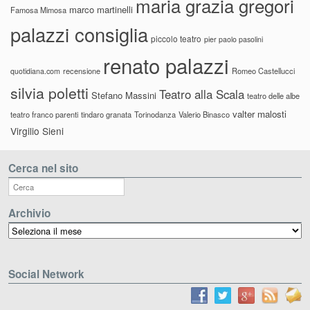
maria grazia gregori
marco martinelli
Famosa Mimosa
palazzi consiglia
piccolo teatro
pier paolo pasolini
renato palazzi
recensione
Romeo Castellucci
quotidiana.com
silvia poletti
Teatro alla Scala
Stefano Massini
teatro delle albe
valter malosti
teatro franco parenti
tindaro granata
Torinodanza
Valerio Binasco
Virgilio Sieni
Cerca nel sito
Archivio
Archivio
Social Network