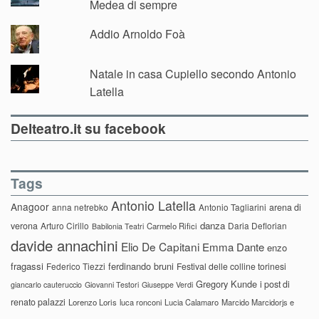
Medea di sempre
Addio Arnoldo Foà
Natale in casa Cupiello secondo Antonio
Latella
Delteatro.it su facebook
Tags
Antonio Latella
Anagoor
anna netrebko
Antonio Tagliarini
arena di
danza
verona
Arturo Cirillo
Daria Deflorian
Carmelo Rifici
Babilonia Teatri
davide annachini
Elio De Capitani
Emma Dante
enzo
fragassi
ferdinando bruni
Federico Tiezzi
Festival delle colline torinesi
Gregory Kunde
i post di
giancarlo cauteruccio
Giovanni Testori
Giuseppe Verdi
renato palazzi
Lorenzo Loris
luca ronconi
Lucia Calamaro
Marcido Marcidorjs e