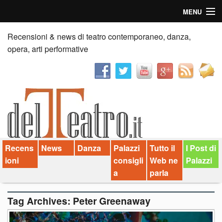
MENU
Home
Recensioni & news di teatro contemporaneo, danza,
opera, arti performative
Recensioni
Anticipazioni
News
Palazzi consiglia
Recens
News
Danza
Palazzi
Tutto il
I Post di
Video
ioni
consigli
Web ne
Palazzi
Chi siamo
a
parla
Contatti
Tag Archives:
Peter Greenaway
dT in English