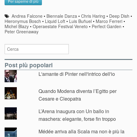
Per saperne di più
Andrea Falcone
•
Biennale Danza
•
Chris Haring
•
Deep Dish
•
Hieronymus Bosch
•
Liquid Loft
•
Luis Buñuel
•
Marco Ferreri
•
Michel Blazy
•
Operaestate Festival Veneto
•
Perfect Garden
•
Peter Greenaway
Post più popolari
L'amante di Pinter nell'intrico dell'io
Quando Modena diventa l’Egitto per
Cesare e Cleopatra
L’Arena inaugura con Un ballo in
maschera: elegante, forse fin troppo
Médée arriva alla Scala ma non è più la