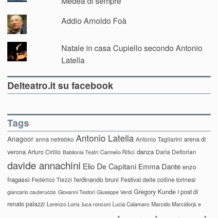
Medea di sempre
Addio Arnoldo Foà
Natale in casa Cupiello secondo Antonio
Latella
Delteatro.it su facebook
Tags
Antonio Latella
Anagoor
anna netrebko
Antonio Tagliarini
arena di
danza
verona
Arturo Cirillo
Daria Deflorian
Carmelo Rifici
Babilonia Teatri
davide annachini
Elio De Capitani
Emma Dante
enzo
fragassi
ferdinando bruni
Federico Tiezzi
Festival delle colline torinesi
Gregory Kunde
i post di
giancarlo cauteruccio
Giovanni Testori
Giuseppe Verdi
renato palazzi
Lorenzo Loris
luca ronconi
Lucia Calamaro
Marcido Marcidorjs e