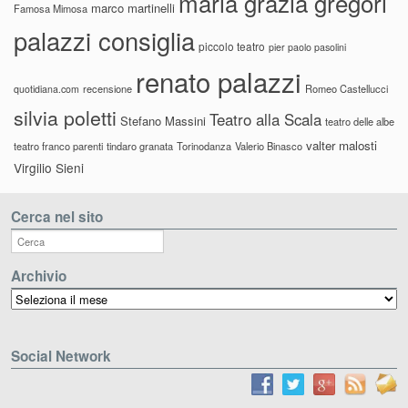
maria grazia gregori
marco martinelli
Famosa Mimosa
palazzi consiglia
piccolo teatro
pier paolo pasolini
renato palazzi
recensione
Romeo Castellucci
quotidiana.com
silvia poletti
Teatro alla Scala
Stefano Massini
teatro delle albe
valter malosti
teatro franco parenti
tindaro granata
Torinodanza
Valerio Binasco
Virgilio Sieni
Cerca nel sito
Archivio
Archivio
Social Network