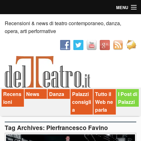
MENU
Home
Recensioni & news di teatro contemporaneo, danza,
opera, arti performative
Recensioni
Anticipazioni
News
Palazzi consiglia
Recens
News
Danza
Palazzi
Tutto il
I Post di
Video
ioni
consigli
Web ne
Palazzi
Chi siamo
a
parla
Contatti
Tag Archives:
Pierfrancesco Favino
dT in English