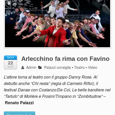
Arlecchino fa rima con Favino
NOV
22
Admin
Palazzi consiglia
•
Teatro
•
Video
2013
L’attore torna al teatro con il gruppo Danny Rose. Al
debutto anche “Chi resta” (regia di Carmelo Rifici), il
festival Danae con Costanzo/De Col, Le belle bandiere nel
“Tartufo” di Molière e Frosini/Timpano in “Zombitudine”
–
Renato Palazzi
Per saperne di più