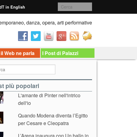
dT in English
emporaneo, danza, opera, arti performative
 il Web ne parla
I Post di Palazzi
t più popolari
L'amante di Pinter nell'intrico
dell'io
Quando Modena diventa l’Egitto
per Cesare e Cleopatra
L’Arena inaugura con Un ballo in