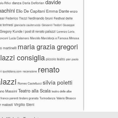
davide
danza
Daria Deflorian
lo Rifici
achini
Elio De Capitani
Emma Dante
enzo
ssi
ferdinando bruni
Federico Tiezzi
Festival delle
ne torinesi
giancarlo cauteruccio
Giovanni Testori
Giuseppe
Gregory Kunde
i post di renato palazzi
Lorenzo Loris
ronconi
Lucia Calamaro
Marcido Marcidorjs e Famosa Mimosa
maria grazia gregori
 martinelli
lazzi consiglia
piccolo teatro
pier paolo
renato
recensione
ni
quotidiana.com
lazzi
silvia poletti
Romeo Castellucci
Teatro alla Scala
ano Massini
teatro delle albe
 franco parenti
tindaro granata
Torinodanza
Valerio Binasco
Virgilio Sieni
r malosti