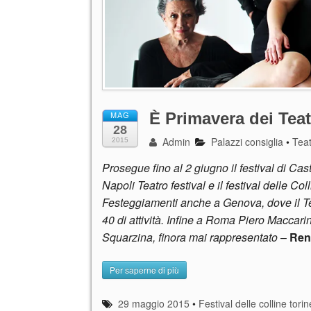
È Primavera dei Teat
MAG
28
Admin
Palazzi consiglia
•
Tea
2015
Prosegue fino al 2 giugno il festival di Cast
Napoli Teatro festival e il festival delle Col
Festeggiamenti anche a Genova, dove il Tea
40 di attività. Infine a Roma Piero Maccarin
Squarzina, finora mai rappresentato
–
Ren
Per saperne di più
29 maggio 2015
•
Festival delle colline torin