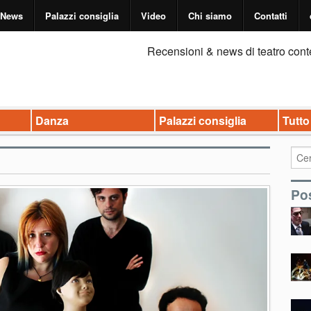
News
Palazzi consiglia
Video
Chi siamo
Contatti
Recensioni & news di teatro cont
Danza
Palazzi consiglia
Tutto
Pos