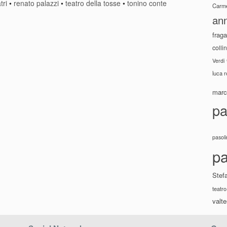
tri
•
renato palazzi
•
teatro della tosse
•
tonino conte
Carme
ann
fraga
colli
Verdi
luca 
marco
pa
pasoli
pa
Stef
teatro
valte