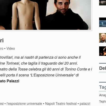
ri
tro
•
Video
rovillari, ma ai nastri di partenza ci sono anche il
line Torinesi, che taglia il traguardo dei 20 anni.
Del
tro della Tosse celebra gli 80 anni di Tonino Conte e i
elli porta il scena “L’Esposizione Universale” di
ato Palazzi
Ta
Ana
Tagli
esi
•
l'esposizione universale
•
Napoli Teatro festival
•
palazzi