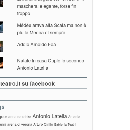
maschera: elegante, forse fin
troppo
Médée arriva alla Scala ma non è
più la Medea di sempre
Addio Arnoldo Foà
Natale in casa Cupiello secondo
Antonio Latella
teatro.it su facebook
gs
Antonio Latella
goor
anna netrebko
Antonio
arini
arena di verona
Arturo Cirillo
Babilonia Teatri