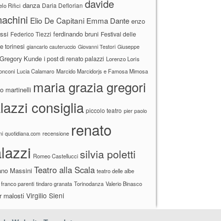
davide
danza
Daria Deflorian
lo Rifici
achini
Elio De Capitani
Emma Dante
enzo
ssi
ferdinando bruni
Federico Tiezzi
Festival delle
ne torinesi
giancarlo cauteruccio
Giovanni Testori
Giuseppe
Gregory Kunde
i post di renato palazzi
Lorenzo Loris
ronconi
Lucia Calamaro
Marcido Marcidorjs e Famosa Mimosa
maria grazia gregori
 martinelli
lazzi consiglia
piccolo teatro
pier paolo
renato
recensione
ni
quotidiana.com
lazzi
silvia poletti
Romeo Castellucci
Teatro alla Scala
ano Massini
teatro delle albe
 franco parenti
tindaro granata
Torinodanza
Valerio Binasco
Virgilio Sieni
r malosti