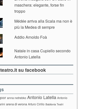
maschera: elegante, forse fin
troppo
Médée arriva alla Scala ma non è
più la Medea di sempre
Addio Arnoldo Foà
Natale in casa Cupiello secondo
Antonio Latella
teatro.it su facebook
gs
Antonio Latella
goor
anna netrebko
Antonio
arini
arena di verona
Arturo Cirillo
Babilonia Teatri