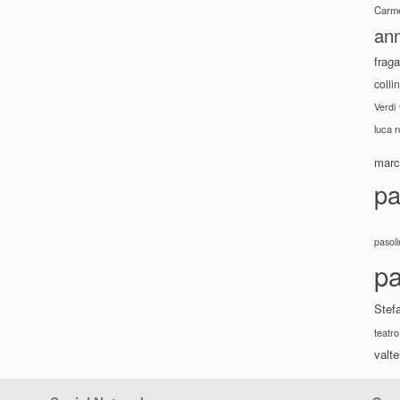
Carme
ann
fraga
colli
Verdi
luca 
marco
pa
pasoli
pa
Stef
teatro
valte