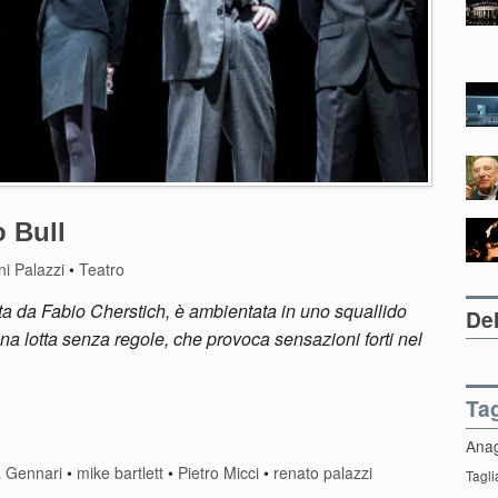
 Bull
i Palazzi
•
Teatro
tta da Fabio Cherstich, è ambientata in uno squallido
Del
na lotta senza regole, che provoca sensazioni forti nel
Ta
Ana
a Gennari
•
mike bartlett
•
Pietro Micci
•
renato palazzi
Tagli