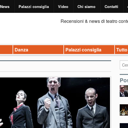
News
Palazzi consiglia
Video
Chi siamo
Contatti
Recensioni & news di teatro cont
Danza
Palazzi consiglia
Tutto
Pos