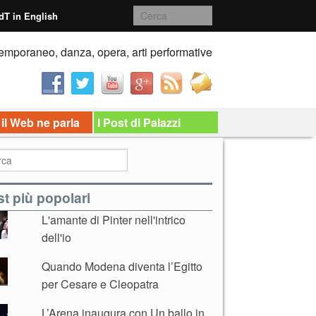
dT in English
emporaneo, danza, opera, arti performative
 il Web ne parla
I Post di Palazzi
t più popolari
L'amante di Pinter nell'intrico
dell'io
Quando Modena diventa l’Egitto
per Cesare e Cleopatra
L’Arena inaugura con Un ballo in