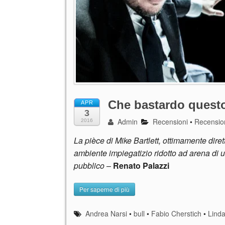
Che bastardo questo
APR
3
Admin
Recensioni
•
Recension
2016
La pièce di Mike Bartlett, ottimamente dire
ambiente impiegatizio ridotto ad arena di u
pubblico
–
Renato Palazzi
Per saperne di più
Andrea Narsi
•
bull
•
Fabio Cherstich
•
Lind