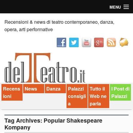
MENU
Home
Recensioni & news di teatro contemporaneo, danza,
opera, arti performative
Recensioni
Anticipazioni
News
Palazzi consiglia
Recens
News
Danza
Palazzi
Tutto il
I Post di
Video
ioni
consigli
Web ne
Palazzi
Chi siamo
a
parla
Contatti
Tag Archives:
Popular Shakespeare
Kompany
dT in English