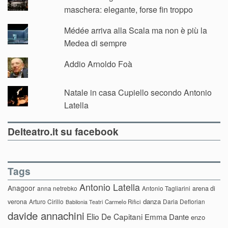
maschera: elegante, forse fin troppo
Médée arriva alla Scala ma non è più la
Medea di sempre
Addio Arnoldo Foà
Natale in casa Cupiello secondo Antonio
Latella
Delteatro.it su facebook
Tags
Antonio Latella
Anagoor
anna netrebko
Antonio Tagliarini
arena di
danza
verona
Arturo Cirillo
Daria Deflorian
Carmelo Rifici
Babilonia Teatri
davide annachini
Elio De Capitani
Emma Dante
enzo