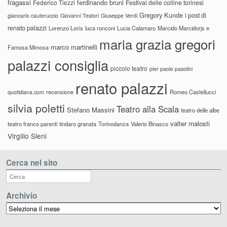
fragassi
ferdinando bruni
Federico Tiezzi
Festival delle colline torinesi
Gregory Kunde
i post di
giancarlo cauteruccio
Giovanni Testori
Giuseppe Verdi
renato palazzi
Lorenzo Loris
luca ronconi
Lucia Calamaro
Marcido Marcidorjs e
maria grazia gregori
marco martinelli
Famosa Mimosa
palazzi consiglia
piccolo teatro
pier paolo pasolini
renato palazzi
recensione
Romeo Castellucci
quotidiana.com
silvia poletti
Teatro alla Scala
Stefano Massini
teatro delle albe
valter malosti
teatro franco parenti
tindaro granata
Torinodanza
Valerio Binasco
Virgilio Sieni
Cerca nel sito
Archivio
Archivio