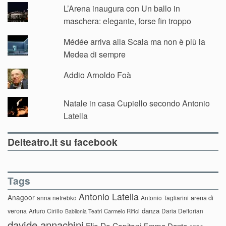
L’Arena inaugura con Un ballo in
maschera: elegante, forse fin troppo
Médée arriva alla Scala ma non è più la
Medea di sempre
Addio Arnoldo Foà
Natale in casa Cupiello secondo Antonio
Latella
Delteatro.it su facebook
Tags
Antonio Latella
Anagoor
anna netrebko
Antonio Tagliarini
arena di
danza
verona
Arturo Cirillo
Daria Deflorian
Carmelo Rifici
Babilonia Teatri
davide annachini
Elio De Capitani
Emma Dante