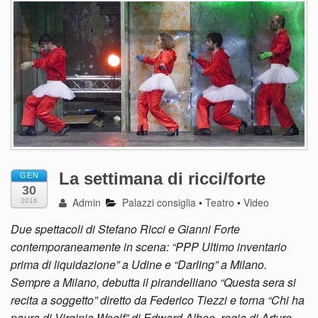
La settimana di ricci/forte
GEN
30
Admin
Palazzi consiglia
•
Teatro
•
Video
2016
Due spettacoli di Stefano Ricci e Gianni Forte
contemporaneamente in scena: “PPP Ultimo inventario
prima di liquidazione” a Udine e “Darling” a Milano.
Sempre a Milano, debutta il pirandelliano “Questa sera si
recita a soggetto” diretto da Federico Tiezzi e torna “Chi ha
paura di Virginia Woolf” di Edward Albee, regia di Arturo