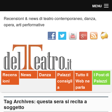
MENU
Home
Recensioni & news di teatro contemporaneo, danza,
opera, arti performative
Recensioni
Anticipazioni
News
Palazzi consiglia
Recens
News
Danza
Palazzi
Tutto il
I Post di
Video
ioni
consigli
Web ne
Palazzi
Chi siamo
a
parla
Contatti
Tag Archives:
questa sera si recita a
soggetto
dT in English