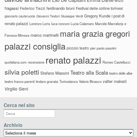
enzo
fragassi
ferdinando bruni
Federico Tiezzi
Festival delle colline torinesi
Gregory Kunde
i post di
giancarlo cauteruccio
Giovanni Testori
Giuseppe Verdi
renato palazzi
Lorenzo Loris
luca ronconi
Lucia Calamaro
Marcido Marcidorjs e
maria grazia gregori
marco martinelli
Famosa Mimosa
palazzi consiglia
piccolo teatro
pier paolo pasolini
renato palazzi
recensione
Romeo Castellucci
quotidiana.com
silvia poletti
Teatro alla Scala
Stefano Massini
teatro delle albe
valter malosti
teatro franco parenti
tindaro granata
Torinodanza
Valerio Binasco
Virgilio Sieni
Cerca nel sito
Archivio
Archivio