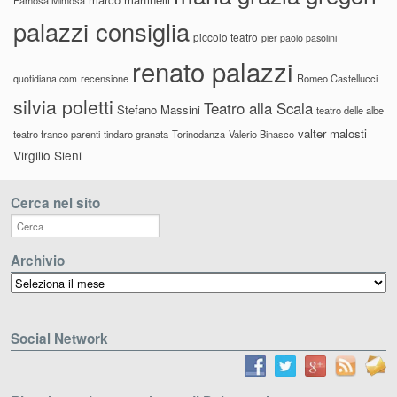
palazzi consiglia
piccolo teatro
pier paolo pasolini
renato palazzi
recensione
Romeo Castellucci
quotidiana.com
silvia poletti
Teatro alla Scala
Stefano Massini
teatro delle albe
valter malosti
teatro franco parenti
tindaro granata
Torinodanza
Valerio Binasco
Virgilio Sieni
Cerca nel sito
Archivio
Archivio
Social Network