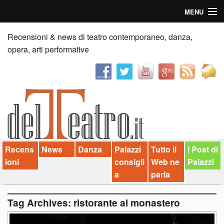
MENU
Home
Recensioni & news di teatro contemporaneo, danza,
opera, arti performative
Recensioni
Anticipazioni
News
Palazzi consiglia
Recens
News
Danza
Palazzi
Tutto il
I Post di
Video
ioni
consigli
Web ne
Palazzi
Chi siamo
a
parla
Contatti
Tag Archives:
ristorante al monastero
dT in English