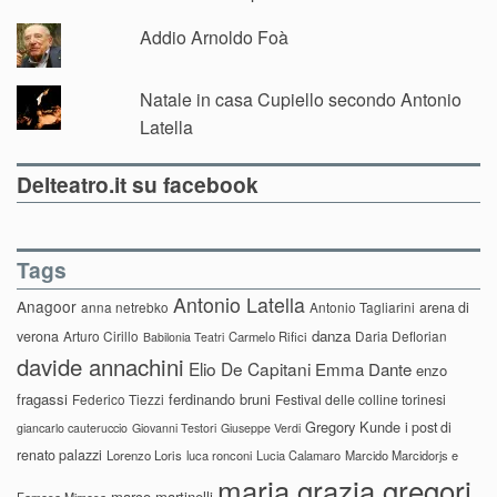
Addio Arnoldo Foà
Natale in casa Cupiello secondo Antonio
Latella
Delteatro.it su facebook
Tags
Antonio Latella
Anagoor
anna netrebko
Antonio Tagliarini
arena di
danza
verona
Arturo Cirillo
Daria Deflorian
Carmelo Rifici
Babilonia Teatri
davide annachini
Elio De Capitani
Emma Dante
enzo
fragassi
ferdinando bruni
Federico Tiezzi
Festival delle colline torinesi
Gregory Kunde
i post di
giancarlo cauteruccio
Giovanni Testori
Giuseppe Verdi
renato palazzi
Lorenzo Loris
luca ronconi
Lucia Calamaro
Marcido Marcidorjs e
maria grazia gregori
marco martinelli
Famosa Mimosa