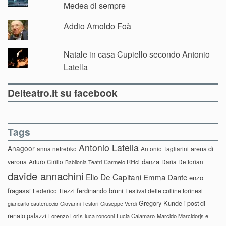
Medea di sempre
Addio Arnoldo Foà
Natale in casa Cupiello secondo Antonio
Latella
Delteatro.it su facebook
Tags
Antonio Latella
Anagoor
anna netrebko
Antonio Tagliarini
arena di
danza
verona
Arturo Cirillo
Daria Deflorian
Carmelo Rifici
Babilonia Teatri
davide annachini
Elio De Capitani
Emma Dante
enzo
fragassi
ferdinando bruni
Federico Tiezzi
Festival delle colline torinesi
Gregory Kunde
i post di
giancarlo cauteruccio
Giovanni Testori
Giuseppe Verdi
renato palazzi
Lorenzo Loris
luca ronconi
Lucia Calamaro
Marcido Marcidorjs e