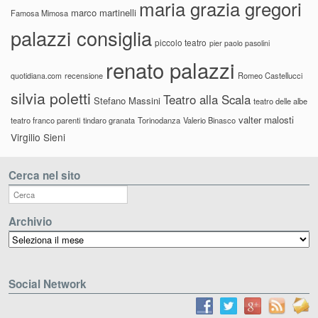
maria grazia gregori
marco martinelli
Famosa Mimosa
palazzi consiglia
piccolo teatro
pier paolo pasolini
renato palazzi
recensione
Romeo Castellucci
quotidiana.com
silvia poletti
Teatro alla Scala
Stefano Massini
teatro delle albe
valter malosti
teatro franco parenti
tindaro granata
Torinodanza
Valerio Binasco
Virgilio Sieni
Cerca nel sito
Archivio
Archivio
Social Network