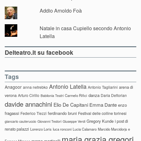
Addio Arnoldo Foà
Natale in casa Cupiello secondo Antonio
Latella
Delteatro.it su facebook
Tags
Antonio Latella
Anagoor
anna netrebko
Antonio Tagliarini
arena di
danza
verona
Arturo Cirillo
Daria Deflorian
Carmelo Rifici
Babilonia Teatri
davide annachini
Elio De Capitani
Emma Dante
enzo
fragassi
ferdinando bruni
Federico Tiezzi
Festival delle colline torinesi
Gregory Kunde
i post di
giancarlo cauteruccio
Giovanni Testori
Giuseppe Verdi
renato palazzi
Lorenzo Loris
luca ronconi
Lucia Calamaro
Marcido Marcidorjs e
maria grazia gregori
marco martinelli
Famosa Mimosa