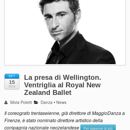
La presa di Wellington.
SET
15
Ventriglia al Royal New
2014
Zealand Ballet
Silvia Poletti
Danza
•
News
Il coreografo trentaseienne, già direttore di MaggioDanza a
Firenze, è stato nominato direttore artistico della
compagnia nazionale neozelandese
Per saperne di più