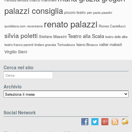
palazzi consiglia
piccolo teatro
pier paolo pasolini
renato palazzi
recensione
Romeo Castellucci
quotidiana.com
silvia poletti
Teatro alla Scala
Stefano Massini
teatro delle albe
valter malosti
teatro franco parenti
tindaro granata
Torinodanza
Valerio Binasco
Virgilio Sieni
Cerca nel sito
Archivio
Archivio
Social Network