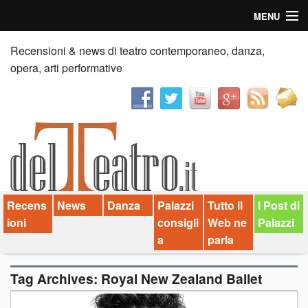
MENU
Home
Recensioni & news di teatro contemporaneo, danza,
opera, arti performative
Recensioni
Anticipazioni
News
Palazzi consiglia
Recens
News
Danza
Palazzi
Tutto il
I Post di
Video
ioni
consigli
Web ne
Palazzi
Chi siamo
a
parla
Contatti
Tag Archives:
Royal New Zealand Ballet
dT in English