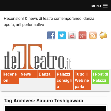
MENU
Home
Recensioni & news di teatro contemporaneo, danza,
opera, arti performative
Recensioni
Anticipazioni
News
Palazzi consiglia
Recens
News
Danza
Palazzi
Tutto il
I Post di
Video
ioni
consigli
Web ne
Palazzi
Chi siamo
a
parla
Contatti
Tag Archives:
Saburo Teshigawara
dT in English