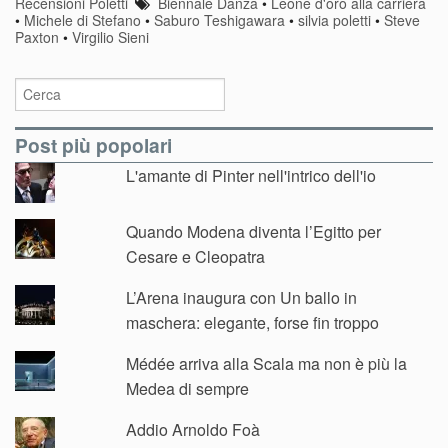
Recensioni Poletti
Biennale Danza
•
Leone d'oro alla carriera
•
Michele di Stefano
•
Saburo Teshigawara
•
silvia poletti
•
Steve
Paxton
•
Virgilio Sieni
Post più popolari
L'amante di Pinter nell'intrico dell'io
Quando Modena diventa l’Egitto per
Cesare e Cleopatra
L’Arena inaugura con Un ballo in
maschera: elegante, forse fin troppo
Médée arriva alla Scala ma non è più la
Medea di sempre
Addio Arnoldo Foà