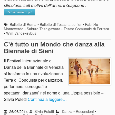
stimolanti. Leit motive dell’anno: il Giappone .
Per saperne di più
Balletto di Roma
•
Balletto di Toscana Junior
•
Fabrizio
Monteverde
•
Saburo Teshigawara
•
Teatro Comunale di Ferrara
•
Wim Vandekeybus
C’è tutto un Mondo che danza alla
Biennale di Sieni
Il Festival Internazionale di
Danza della Biennale di Venezia
si trasforma in una rivoluzionaria
Terra di Conquista per danzatori,
performers, coreografi e
spettatori ‘danzanti’ nel nome di una Utopia possibile –
Silvia Poletti
Continua a leggere…
26/06/2014
Silvia Poletti
Danza
•
Recensioni
•