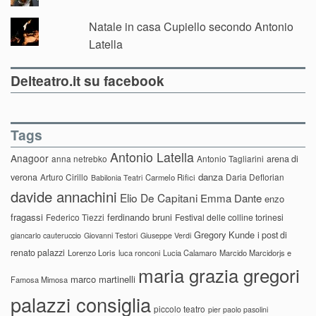
Natale in casa Cupiello secondo Antonio
Latella
Delteatro.it su facebook
Tags
Antonio Latella
Anagoor
anna netrebko
Antonio Tagliarini
arena di
danza
verona
Arturo Cirillo
Daria Deflorian
Carmelo Rifici
Babilonia Teatri
davide annachini
Elio De Capitani
Emma Dante
enzo
fragassi
ferdinando bruni
Federico Tiezzi
Festival delle colline torinesi
Gregory Kunde
i post di
giancarlo cauteruccio
Giovanni Testori
Giuseppe Verdi
renato palazzi
Lorenzo Loris
luca ronconi
Lucia Calamaro
Marcido Marcidorjs e
maria grazia gregori
marco martinelli
Famosa Mimosa
palazzi consiglia
piccolo teatro
pier paolo pasolini