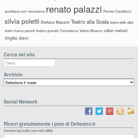
renato palazzi
recensione
Romeo Castellucci
quotidiana.com
silvia poletti
Teatro alla Scala
Stefano Massini
teatro delle albe
valter malosti
teatro franco parenti
tindaro granata
Torinodanza
Valerio Binasco
Virgilio Sieni
Cerca nel sito
Archivio
Archivio
Social Network
Ricevi gratuitamente i post di Delteatro.it
Inserisci qui sotto una mail valida