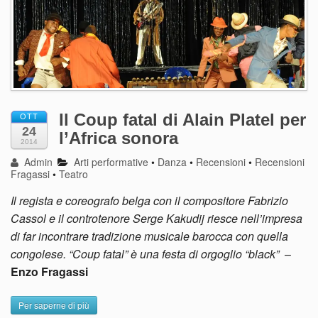
Il Coup fatal di Alain Platel per
OTT
24
l’Africa sonora
2014
Admin
Arti performative
•
Danza
•
Recensioni
•
Recensioni
Fragassi
•
Teatro
Il regista e coreografo belga con il compositore Fabrizio
Cassol e il controtenore Serge Kakudij riesce nell’impresa
di far incontrare tradizione musicale barocca con quella
congolese. “Coup fatal” è una festa di orgoglio “black”
–
Enzo Fragassi
Per saperne di più