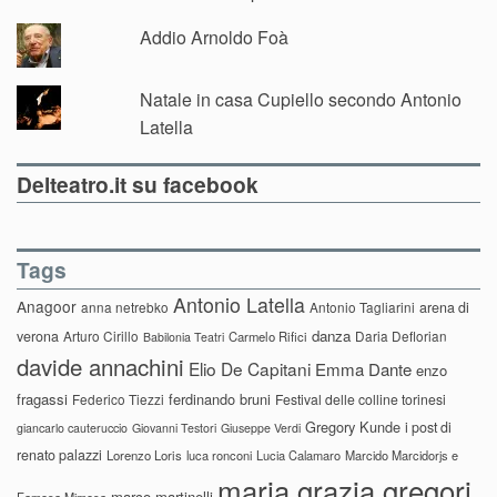
Addio Arnoldo Foà
Natale in casa Cupiello secondo Antonio
Latella
Delteatro.it su facebook
Tags
Antonio Latella
Anagoor
anna netrebko
Antonio Tagliarini
arena di
danza
verona
Arturo Cirillo
Daria Deflorian
Carmelo Rifici
Babilonia Teatri
davide annachini
Elio De Capitani
Emma Dante
enzo
fragassi
ferdinando bruni
Federico Tiezzi
Festival delle colline torinesi
Gregory Kunde
i post di
giancarlo cauteruccio
Giovanni Testori
Giuseppe Verdi
renato palazzi
Lorenzo Loris
luca ronconi
Lucia Calamaro
Marcido Marcidorjs e
maria grazia gregori
marco martinelli
Famosa Mimosa