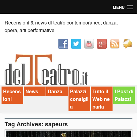
MENU
Home
Recensioni & news di teatro contemporaneo, danza,
opera, arti performative
Recensioni
Anticipazioni
News
Palazzi consiglia
Recens
News
Danza
Palazzi
Tutto il
I Post di
Video
ioni
consigli
Web ne
Palazzi
Chi siamo
a
parla
Contatti
Tag Archives:
sapeurs
dT in English