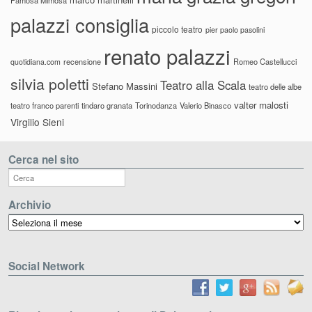
palazzi consiglia
piccolo teatro
pier paolo pasolini
renato palazzi
recensione
Romeo Castellucci
quotidiana.com
silvia poletti
Teatro alla Scala
Stefano Massini
teatro delle albe
valter malosti
teatro franco parenti
tindaro granata
Torinodanza
Valerio Binasco
Virgilio Sieni
Cerca nel sito
Archivio
Archivio
Social Network