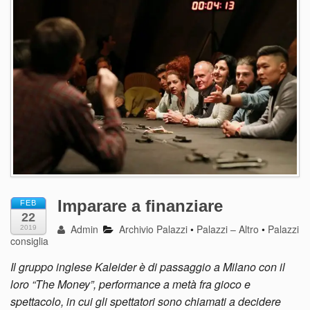
Imparare a finanziare
FEB
22
Admin
Archivio Palazzi
•
Palazzi – Altro
•
Palazzi
2019
consiglia
Il gruppo inglese Kaleider è di passaggio a Milano con il
loro “The Money”, performance a metà fra gioco e
spettacolo, in cui gli spettatori sono chiamati a decidere