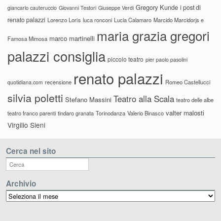
Gregory Kunde
i post di
giancarlo cauteruccio
Giovanni Testori
Giuseppe Verdi
renato palazzi
Lorenzo Loris
luca ronconi
Lucia Calamaro
Marcido Marcidorjs e
maria grazia gregori
marco martinelli
Famosa Mimosa
palazzi consiglia
piccolo teatro
pier paolo pasolini
renato palazzi
recensione
Romeo Castellucci
quotidiana.com
silvia poletti
Teatro alla Scala
Stefano Massini
teatro delle albe
valter malosti
teatro franco parenti
tindaro granata
Torinodanza
Valerio Binasco
Virgilio Sieni
Cerca nel sito
Archivio
Archivio