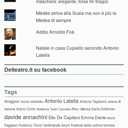
maschera: elegante, forse fin troppo
Médée arriva alla Scala ma non è più la
Medea di sempre
Addio Arnoldo Foà
Natale in casa Cupiello secondo Antonio
Latella
Delteatro.it su facebook
Tags
Antonio Latella
Anagoor
anna netrebko
Antonio Tagliarini
arena di
danza
verona
Arturo Cirillo
Daria Deflorian
Carmelo Rifici
Babilonia Teatri
davide annachini
Elio De Capitani
Emma Dante
enzo
fragassi
ferdinando bruni
Federico Tiezzi
Festival delle colline torinesi