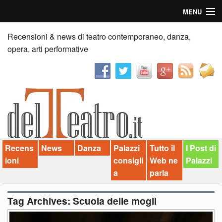
MENU
Home
Recensioni & news di teatro contemporaneo, danza,
opera, arti performative
Recensioni
Anticipazioni
News
Palazzi consiglia
Recens
News
Danza
Palazzi
Tutto il
I Post di
Video
ioni
consigli
Web ne
Palazzi
Chi siamo
a
parla
Contatti
Tag Archives:
Scuola delle mogli
dT in English