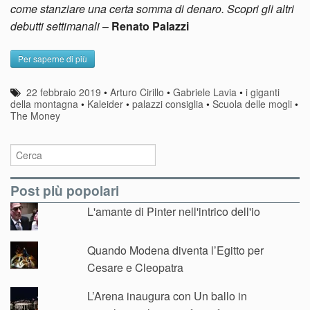
come stanziare una certa somma di denaro. Scopri gli altri
debutti settimanali
–
Renato Palazzi
Per saperne di più
22 febbraio 2019
•
Arturo Cirillo
•
Gabriele Lavia
•
i giganti
della montagna
•
Kaleider
•
palazzi consiglia
•
Scuola delle mogli
•
The Money
Post più popolari
L'amante di Pinter nell'intrico dell'io
Quando Modena diventa l’Egitto per
Cesare e Cleopatra
L’Arena inaugura con Un ballo in