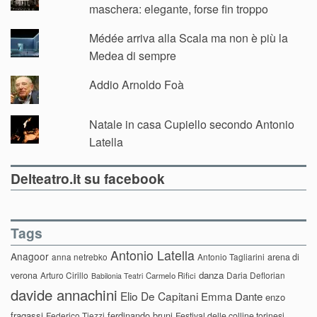
maschera: elegante, forse fin troppo
Médée arriva alla Scala ma non è più la
Medea di sempre
Addio Arnoldo Foà
Natale in casa Cupiello secondo Antonio
Latella
Delteatro.it su facebook
Tags
Antonio Latella
Anagoor
anna netrebko
Antonio Tagliarini
arena di
danza
verona
Arturo Cirillo
Daria Deflorian
Carmelo Rifici
Babilonia Teatri
davide annachini
Elio De Capitani
Emma Dante
enzo
fragassi
ferdinando bruni
Federico Tiezzi
Festival delle colline torinesi