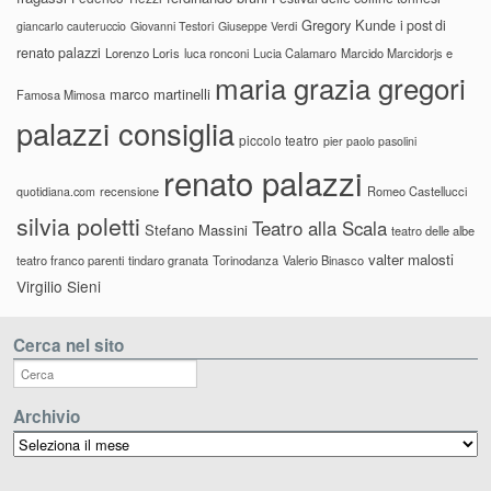
Gregory Kunde
i post di
giancarlo cauteruccio
Giovanni Testori
Giuseppe Verdi
renato palazzi
Lorenzo Loris
luca ronconi
Lucia Calamaro
Marcido Marcidorjs e
maria grazia gregori
marco martinelli
Famosa Mimosa
palazzi consiglia
piccolo teatro
pier paolo pasolini
renato palazzi
recensione
Romeo Castellucci
quotidiana.com
silvia poletti
Teatro alla Scala
Stefano Massini
teatro delle albe
valter malosti
teatro franco parenti
tindaro granata
Torinodanza
Valerio Binasco
Virgilio Sieni
Cerca nel sito
Archivio
Archivio