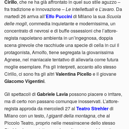
Cirillo
, che ne ha già affrontato in quel suo stile aguzzo –
fra tradizione e innovazione –
Le intellettuali
e
L’avaro.
Da
martedì 26 arriva all’
Elfo Puccini
di Milano la sua
Scuola
delle mogli
, commedia inquietante e modernissima, un
concentrato di nevrosi e di buffe ossessioni che l’attore-
regista napoletano ambienta in un’ingegnosa, doppia
scena girevole che racchiude una specie di cella in cui il
protagonista, Arnolfo, tiene segregata la giovanissima
Agnese, nel maniacale tentativo di allevarla come futura
moglie esemplare. Fra gli interpreti, accanto allo stesso
Cirillo, ci sono fra gli altri
Valentina Picello
e il giovane
Giacomo Vigentini
.
Gli spettacoli di
Gabriele Lavia
possono piacere o irritare,
ma di certo non passano comunque inosservati. L’attore-
regista approda da mercoledì 27 al
Teatro Strehler
di
Milano con un testo,
I giganti della montagna
, che al
Piccolo Teatro, proprio nelle messinscene dello stesso