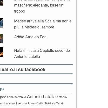
maschera: elegante, forse fin
troppo
Médée arriva alla Scala ma non è
più la Medea di sempre
Addio Arnoldo Foà
Natale in casa Cupiello secondo
Antonio Latella
teatro.it su facebook
gs
Antonio Latella
goor
anna netrebko
Antonio
arini
arena di verona
Arturo Cirillo
Babilonia Teatri