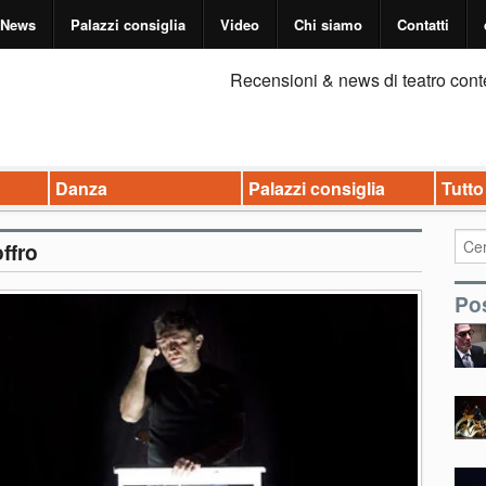
News
Palazzi consiglia
Video
Chi siamo
Contatti
Recensioni & news di teatro cont
Danza
Palazzi consiglia
Tutto
ffro
Pos