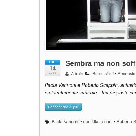
Sembra ma non soff
DIC
14
Admin
Recensioni
•
Recension
2013
Paola Vannoni e Roberto Scappin, animator
eminentemente surreale. Una proposta curio
Per saperne di più
Paola Vannoni
•
quotidiana.com
•
Roberto S