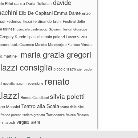
davide
danza
Daria Deflorian
lo Rifici
achini
Elio De Capitani
Emma Dante
enzo
ssi
ferdinando bruni
Federico Tiezzi
Festival delle
ne torinesi
giancarlo cauteruccio
Giovanni Testori
Giuseppe
Gregory Kunde
i post di renato palazzi
Lorenzo Loris
ronconi
Lucia Calamaro
Marcido Marcidorjs e Famosa Mimosa
maria grazia gregori
 martinelli
lazzi consiglia
piccolo teatro
pier paolo
renato
recensione
ni
quotidiana.com
lazzi
silvia poletti
Romeo Castellucci
Teatro alla Scala
ano Massini
teatro delle albe
 franco parenti
tindaro granata
Torinodanza
Valerio Binasco
Virgilio Sieni
r malosti