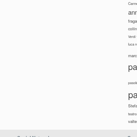
Carme
ann
fraga
colli
Verdi
luca 
marco
pa
pasoli
pa
Stef
teatro
valte