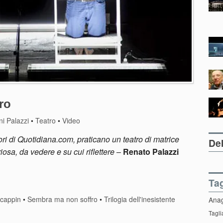
ro
i Palazzi
•
Teatro
•
Video
i di Quotidiana.com, praticano un teatro di matrice
Del
sa, da vedere e su cui riflettere
–
Renato Palazzi
Ta
cappin
•
Sembra ma non soffro
•
Trilogia dell'inesistente
Ana
Tagli