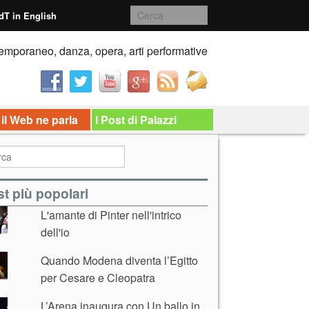
dT in English
emporaneo, danza, opera, arti performative
 il Web ne parla
I Post di Palazzi
t più popolari
L'amante di Pinter nell'intrico
dell'io
Quando Modena diventa l’Egitto
per Cesare e Cleopatra
L’Arena inaugura con Un ballo in