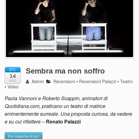
Sembra ma non soffro
DIC
14
Admin
Recensioni
•
Recensioni Palazzi
•
Teatro
2013
•
Video
Paola Vannoni e Roberto Scappin, animatori di
Quotidiana.com, praticano un teatro di matrice
eminentemente surreale. Una proposta curiosa, da vedere
e su cui riflettere
–
Renato Palazzi
Per saperne di più