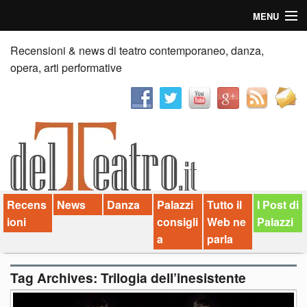
MENU
Home
Recensioni & news di teatro contemporaneo, danza,
opera, arti performative
Recensioni
Anticipazioni
News
Palazzi consiglia
Recens
News
Danza
Palazzi
Tutto il
I Post di
Video
ioni
consigli
Web ne
Palazzi
Chi siamo
a
parla
Contatti
Tag Archives:
Trilogia dell’inesistente
dT in English