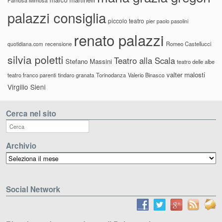
palazzi consiglia
piccolo teatro
pier paolo pasolini
renato palazzi
recensione
Romeo Castellucci
quotidiana.com
silvia poletti
Teatro alla Scala
Stefano Massini
teatro delle albe
valter malosti
teatro franco parenti
tindaro granata
Torinodanza
Valerio Binasco
Virgilio Sieni
Cerca nel sito
Archivio
Archivio
Social Network