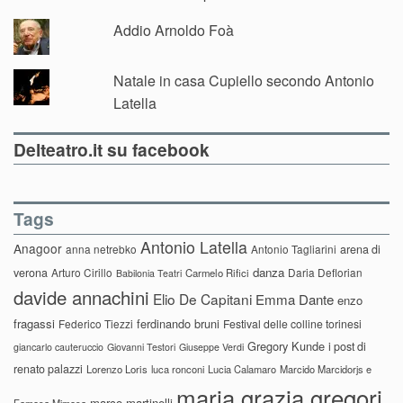
Addio Arnoldo Foà
Natale in casa Cupiello secondo Antonio
Latella
Delteatro.it su facebook
Tags
Antonio Latella
Anagoor
anna netrebko
Antonio Tagliarini
arena di
danza
verona
Arturo Cirillo
Daria Deflorian
Carmelo Rifici
Babilonia Teatri
davide annachini
Elio De Capitani
Emma Dante
enzo
fragassi
ferdinando bruni
Federico Tiezzi
Festival delle colline torinesi
Gregory Kunde
i post di
giancarlo cauteruccio
Giovanni Testori
Giuseppe Verdi
renato palazzi
Lorenzo Loris
luca ronconi
Lucia Calamaro
Marcido Marcidorjs e
maria grazia gregori
marco martinelli
Famosa Mimosa