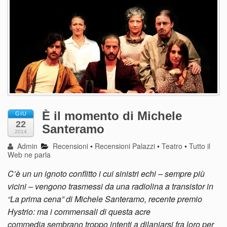
È il momento di Michele
GIU
22
Santeramo
2014
Admin
Recensioni
•
Recensioni Palazzi
•
Teatro
•
Tutto il
Web ne parla
C’è un un ignoto conflitto i cui sinistri echi – sempre più
vicini – vengono trasmessi da una radiolina a transistor in
“La prima cena” di Michele Santeramo, recente premio
Hystrio: ma i commensali di questa acre
commedia sembrano troppo intenti a dilaniarsi fra loro per