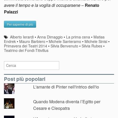
avere il tempo e la voglia di occuparsene
–
Renato
Palazzi
Per saperne di più
Alberto Ierardi
•
Anna Dimaggio
•
La prima cena
•
Matias
Endrek
•
Mauro Barbiero
•
Michele Santeramo
•
Michele Sinisi
•
Primavera dei Teatri 2014
•
Silvia Benvenuto
•
Silvia Rubes
•
Teatrino dei Fondi-Titivillus
Post più popolari
L'amante di Pinter nell'intrico dell'io
Quando Modena diventa l’Egitto per
Cesare e Cleopatra