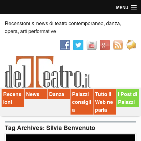
MENU
Home
Recensioni & news di teatro contemporaneo, danza,
opera, arti performative
Recensioni
Anticipazioni
News
Palazzi consiglia
Recens
News
Danza
Palazzi
Tutto il
I Post di
Video
ioni
consigli
Web ne
Palazzi
Chi siamo
a
parla
Contatti
Tag Archives:
Silvia Benvenuto
dT in English