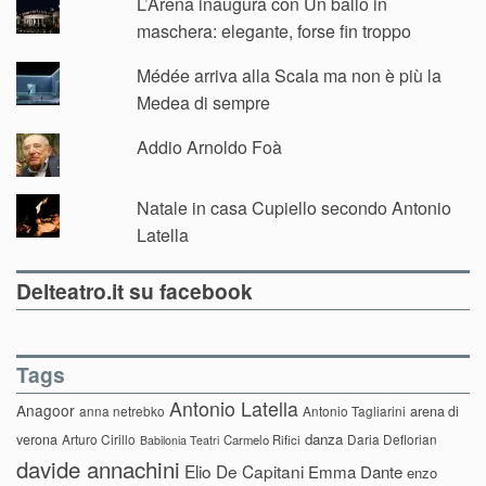
L’Arena inaugura con Un ballo in
maschera: elegante, forse fin troppo
Médée arriva alla Scala ma non è più la
Medea di sempre
Addio Arnoldo Foà
Natale in casa Cupiello secondo Antonio
Latella
Delteatro.it su facebook
Tags
Antonio Latella
Anagoor
anna netrebko
Antonio Tagliarini
arena di
danza
verona
Arturo Cirillo
Daria Deflorian
Carmelo Rifici
Babilonia Teatri
davide annachini
Elio De Capitani
Emma Dante
enzo