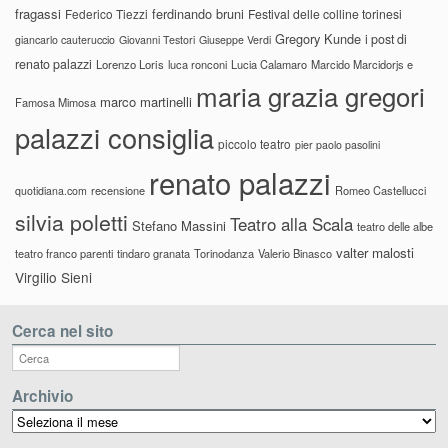
fragassi
ferdinando bruni
Federico Tiezzi
Festival delle colline torinesi
Gregory Kunde
i post di
giancarlo cauteruccio
Giovanni Testori
Giuseppe Verdi
renato palazzi
Lorenzo Loris
luca ronconi
Lucia Calamaro
Marcido Marcidorjs e
maria grazia gregori
marco martinelli
Famosa Mimosa
palazzi consiglia
piccolo teatro
pier paolo pasolini
renato palazzi
recensione
Romeo Castellucci
quotidiana.com
silvia poletti
Teatro alla Scala
Stefano Massini
teatro delle albe
valter malosti
teatro franco parenti
tindaro granata
Torinodanza
Valerio Binasco
Virgilio Sieni
Cerca nel sito
Archivio
Archivio