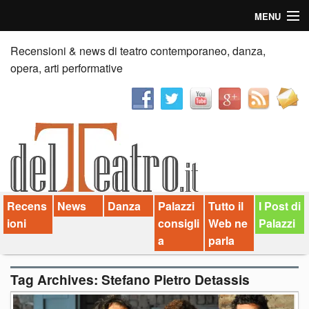
MENU
Home
Recensioni & news di teatro contemporaneo, danza,
opera, arti performative
Recensioni
Anticipazioni
News
Palazzi consiglia
Recens
News
Danza
Palazzi
Tutto il
I Post di
Video
ioni
consigli
Web ne
Palazzi
Chi siamo
a
parla
Contatti
Tag Archives:
Stefano Pietro Detassis
dT in English