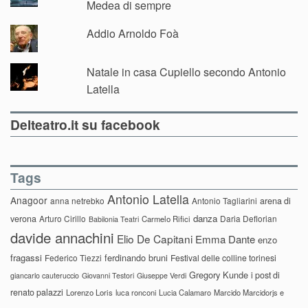
Medea di sempre
Addio Arnoldo Foà
Natale in casa Cupiello secondo Antonio
Latella
Delteatro.it su facebook
Tags
Antonio Latella
Anagoor
anna netrebko
Antonio Tagliarini
arena di
danza
verona
Arturo Cirillo
Daria Deflorian
Carmelo Rifici
Babilonia Teatri
davide annachini
Elio De Capitani
Emma Dante
enzo
fragassi
ferdinando bruni
Federico Tiezzi
Festival delle colline torinesi
Gregory Kunde
i post di
giancarlo cauteruccio
Giovanni Testori
Giuseppe Verdi
renato palazzi
Lorenzo Loris
luca ronconi
Lucia Calamaro
Marcido Marcidorjs e