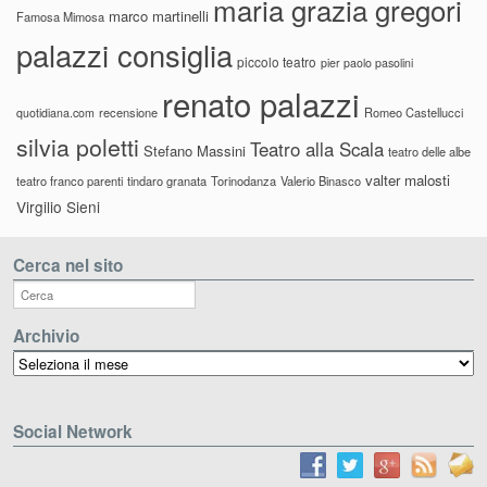
maria grazia gregori
marco martinelli
Famosa Mimosa
palazzi consiglia
piccolo teatro
pier paolo pasolini
renato palazzi
recensione
Romeo Castellucci
quotidiana.com
silvia poletti
Teatro alla Scala
Stefano Massini
teatro delle albe
valter malosti
teatro franco parenti
tindaro granata
Torinodanza
Valerio Binasco
Virgilio Sieni
Cerca nel sito
Archivio
Archivio
Social Network